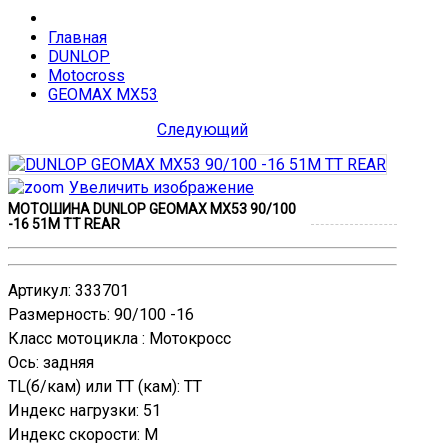
Главная
DUNLOP
Motocross
GEOMAX MX53
Следующий
Увеличить изображение
МОТОШИНА DUNLOP GEOMAX MX53 90/100
-16 51M TT REAR
Артикул
:
333701
Размерность
:
90/100 -16
Класс мотоцикла
:
Мотокросс
Ось
:
задняя
TL(б/кам) или TT (кам)
:
TT
Индекс нагрузки
:
51
Индекс скорости
:
M