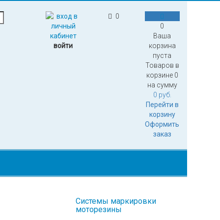
0
0
Ваша
войти
корзина
пуста
Товаров в
корзине
0
на сумму
0 руб.
Перейти в
корзину
Оформить
заказ
Системы маркировки
моторезины