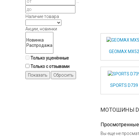
...
Наличие товара
Акции, новинки
GEOMAX MX5
Только уценённые
Только с отзывами
Показать
Сбросить
SPORTS D739
МОТОШИНЫ DU
Просмотренные
Вы еще не просмат