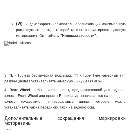
(W)
-
индекс скорости (показатель, обозначающий максимальную
расчетную скорость, с которой можно эксплуатировать данную
моторезину).
См. таблицу
"Индексы скорости"
:
3.
TL
- Tubless бескамерная покрышка;
TT
- Tube Type камерный тип
резины (нельзя устанавливать камерную шину без камеры).
4.
Rear Wheel
- обозначение шины, предназначенной для заднего
колеса;
Front Wheel
или просто
F
- шина устанавливается на переднее
колесо (существуют универсальные шины, которые можно
устанавливать как на переднюю, так и на заднюю ось).
Дополнительные сокращения маркировки
моторезины: