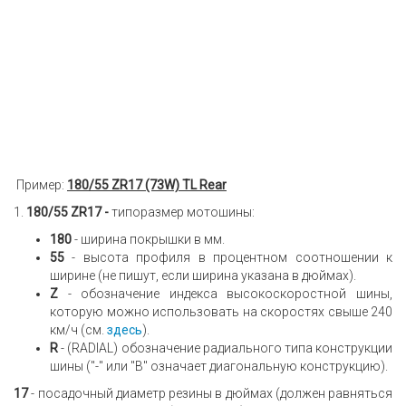
Пример:
180/55 ZR17 (73W) TL Rear
1.
180/55 ZR17 -
типоразмер мотошины:
180
- ширина покрышки в мм.
55
- высота профиля в процентном соотношении к
ширине (не пишут, если ширина указана в дюймах).
Z
- обозначение индекса высокоскоростной шины,
которую можно использовать на скоростях свыше 240
км/ч (см.
здесь
).
R
- (RADIAL) обозначение радиального типа конструкции
шины ("-" или "B" означает диагональную конструкцию).
17
- посадочный диаметр резины в дюймах (должен равняться