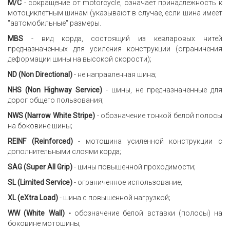
M/C
- сокращение от motorcycle, означает принадлежность к
мотоциклетным шинам (указывают в случае, если шина имеет
"автомобильные" размеры.
MBS
- вид корда, состоящий из кевларовых нитей
предназначенных для усиления конструкции (ограничения
деформации шины на высокой скорости);
ND (Non Directional)
- не направленная шина;
NHS (Non Highway Service)
- шины, не предназначенные для
дорог общего пользования;
NWS (Narrow White Stripe)
- обозначение тонкой белой полосы
на боковине шины;
REINF (Reinforced)
- мотошина усиленной конструкции с
дополнительными слоями корда;
SAG (Super All Grip)
- шины повышенной проходимости;
SL (Limited Service)
- ограниченное использование;
XL (eXtra Load)
- шина с повышенной нагрузкой;
WW (White Wall) -
обозначение белой вставки (полосы) на
боковине мотошины;