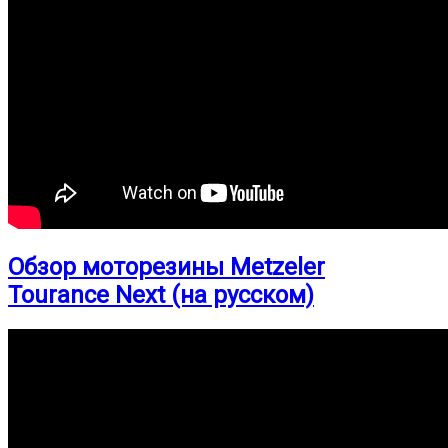
Обзор моторезины Metzeler
Tourance Next (на русском)