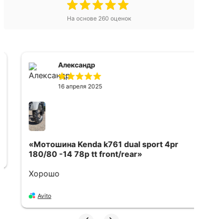
На основе
260
оценок
Александр
16 апреля 2025
«Мотошина Kenda k761 dual sport 4pr
«
180/80 -14 78p tt front/rear»
f
Хорошо
в
д
п
Avito
х