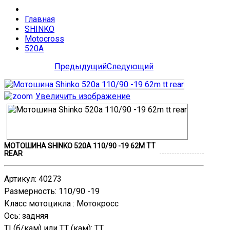
Главная
SHINKO
Motocross
520A
Предыдущий
Следующий
Увеличить изображение
МОТОШИНА SHINKO 520A 110/90 -19 62M TT
REAR
Артикул
:
40273
Размерность
:
110/90 -19
Класс мотоцикла
:
Мотокросс
Ось
:
задняя
TL(б/кам) или TT (кам)
:
TT