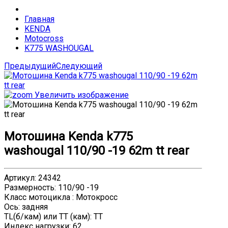
Главная
KENDA
Motocross
K775 WASHOUGAL
Предыдущий
Следующий
Увеличить изображение
Мотошина Kenda k775
washougal 110/90 -19 62m tt rear
Артикул
:
24342
Размерность
:
110/90 -19
Класс мотоцикла
:
Мотокросс
Ось
:
задняя
TL(б/кам) или TT (кам)
:
TT
Индекс нагрузки
:
62