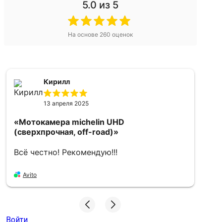
5.0
из 5
На основе
260
оценок
Кирилл
13 апреля 2025
«Мотокамера michelin UHD
«
(сверхпрочная, off-road)»
f
Всё честно! Рекомендую!!!
О
З
Avito
A
Войти