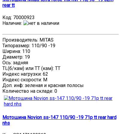
rear tt
Код:
70000923
Наличие
:
Производитель: MITAS
Типоразмер: 110/90 -19
Ширина: 110
Диаметр: 19
Ось: задняя
TL(б/кам) или TT (кам): TT
Индекс нагрузки: 62
Индекс скорости: M
Доп. инф: зеленая и красная полосы
Количество на складе:
0
Мотошина Novion ss-147 110/90 -19 71p tt rear hard
nhs