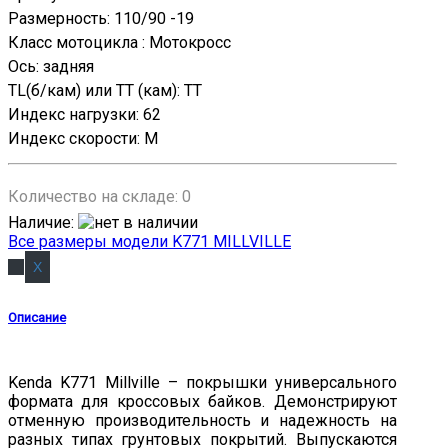
Размерность
:
110/90 -19
Класс мотоцикла
:
Мотокросс
Ось
:
задняя
TL(б/кам) или TT (кам)
:
TT
Индекс нагрузки
:
62
Индекс скорости
:
M
Количество на складе:
0
Наличие
:
Все размеры модели K771 MILLVILLE
Описание
Kenda K771 Millville – покрышки универсального
формата для кроссовых байков. Демонстрируют
отменную производительность и надежность на
разных типах грунтовых покрытий. Выпускаются