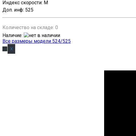
Индекс скорости
:
M
Доп. инф
:
525
Количество на складе:
0
Наличие
:
Все размеры модели 524/525