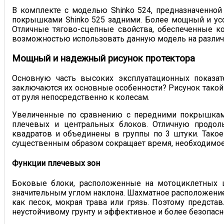
В комплекте с моделью Shinko 524, предназначенной
покрышками Shinko 525 задними. Более мощный и усо
Отличные тягово-сцепные свойства, обеспеченные к
возможностью использовать данную модель на различн
Мощный и надежный рисунок протектора
Основную часть высоких эксплуатационных показат
заключаются их основные особенности? Рисунок тако
от руля непосредственно к колесам.
Увеличенные по сравнению с передними покрышками
плечевых и центральных блоков. Отличную продо
квадратов и объединены в группы по 3 штуки. Так
существенным образом сокращает время, необходимое
Функции плечевых зон
Боковые блоки, расположенные на мотоциклетных 
значительным углом наклона. Шахматное расположени
как песок, мокрая трава или грязь. Поэтому предст
неустойчивому грунту и эффективное и более безопас