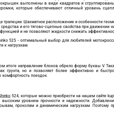
 покрышек выполнены в виде квадратов и сгруппированы 
кромки, которые обеспечивают отличный уровень сцепл
де трапеции. Шахматное расположение и особенности ге
о средства и его тягово-сцепные свойства при движении 
ей функцией и не позволяют жидкости снижать эффективно
ом итоге направление блоков обрело форму буквы V. Так
ах грунта, но и позволяет более эффективно и быстр
 комфортность поездок.
Shinko
524, которые можно приобрести на нашем сайте kupit
е высоким уровнем прочности и надежности. Добавлени
зрывам, проколам и динамическим нагрузкам. Поэтому 