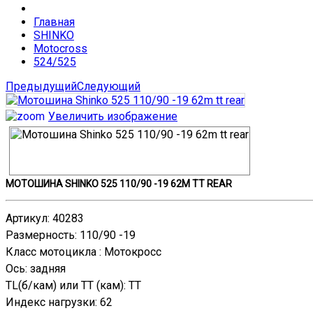
Главная
SHINKO
Motocross
524/525
Предыдущий
Следующий
Увеличить изображение
МОТОШИНА SHINKO 525 110/90 -19 62M TT REAR
Артикул
:
40283
Размерность
:
110/90 -19
Класс мотоцикла
:
Мотокросс
Ось
:
задняя
TL(б/кам) или TT (кам)
:
TT
Индекс нагрузки
:
62