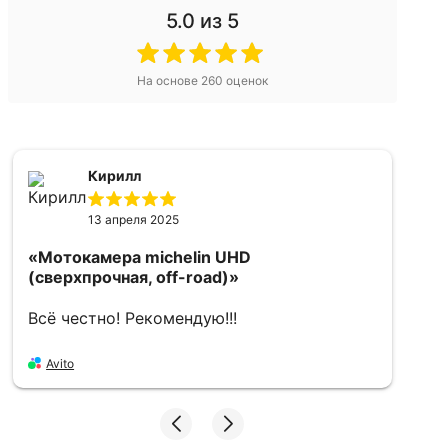
5.0
из 5
На основе
260
оценок
Кирилл
13 апреля 2025
«Мотокамера michelin UHD
«
(сверхпрочная, off-road)»
5
Всё честно! Рекомендую!!!
в
Avito