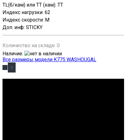
TL(б/кам) или TT (кам)
:
TT
Индекс нагрузки
:
62
Индекс скорости
:
M
Доп. инф
:
STICKY
Количество на складе:
0
Наличие
:
Все размеры модели K775 WASHOUGAL