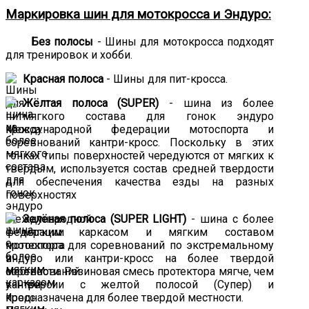
Маркировка шин для мотокросса и Эндуро:
Без полосы
- Шины для мотокросса подходят
для тренировок и хобби.
Красная полоса
- Шины для пит-кросса.
Жёлтая полоса (SUPER)
- шина из более
мягкого состава для гонок эндуро
Международной федерации мотоспорта и
соревнований кантри-кросс. Поскольку в этих
гонках типы поверхностей чередуются от мягких к
твердым, используется состав средней твердости
для обеспечения качества езды на разных
поверхностях
Зелёная полоса (SUPER LIGHT)
- шина с более
мягким каркасом и мягким составом
протектора для соревнований по экстремальному
эндуро или кантри-кросс на более твердой
местности. Резиновая смесь протектора мягче, чем
у версии с желтой полосой (Супер) и
предназначена для более твердой местности.