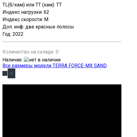
TL(б/кам) или TT (кам)
:
TT
Индекс нагрузки
:
62
Индекс скорости
:
M
Доп. инф
:
две красные полосы
Год
:
2022
Количество на складе:
0
Наличие
:
Все размеры модели TERRA FORCE-MX SAND