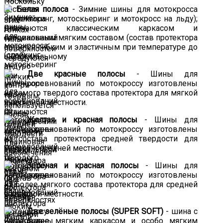
Белая полоса
- Зимние шины для мотокросса
(спайкинг, мотоскьеринг и мотокросс на льду);
Отличаются классическим каркасом и
специальным мягким составом (состав протектора
остается гибким и эластичным при температуре до
-10°C).
Две красные полосы
- Шины для
соревнований по мотокроссу изготовлены
из самого твердого состава протектора для мягкой
и песчаной местности.
Желтая и красная полосы
- Шины для
соревнований по мотокроссу изготовлены
из состава протектора средней твердости для
мягкой и средней местности.
Зеленая и красная полосы
- Шины для
соревнований по мотокроссу изготовлены
из более мягкого состава протектора для средней
и твердой местности.
Две зелёные полосы (SUPER SOFT)
- шина с
более мягким каркасом и особо мягким