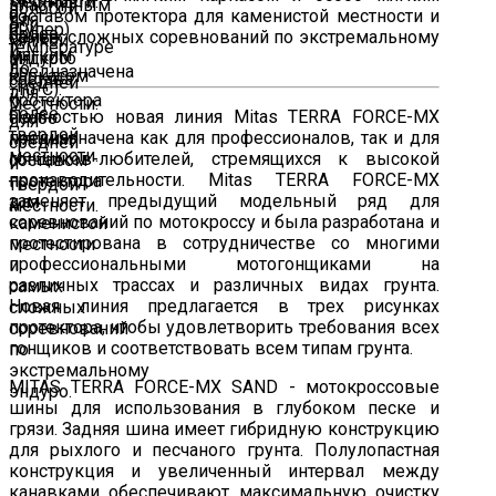
составом протектора для каменистой местности и
самых сложных соревнований по экстремальному
эндуро.
Полностью новая линия Mitas TERRA FORCE-MX
предназначена как для профессионалов, так и для
гонщиков-любителей, стремящихся к высокой
производительности. Mitas TERRA FORCE-MX
заменяет предыдущий модельный ряд для
соревнований по мотокроссу и была разработана и
протестирована в сотрудничестве со многими
профессиональными мотогонщиками на
различных трассах и различных видах грунта.
Новая линия предлагается в трех рисунках
протектора, чтобы удовлетворить требования всех
гонщиков и соответствовать всем типам грунта.
MITAS TERRA FORCE-MX SAND - мотокроссовые
шины для использования в глубоком песке и
грязи. Задняя шина имеет гибридную конструкцию
для рыхлого и песчаного грунта. Полулопастная
конструкция и увеличенный интервал между
канавками обеспечивают максимальную очистку