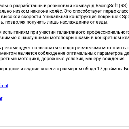
ьно разработанный резиновый компаунд RacingSoft (RS). 
льно низком наклоне колёс. Это способствует первокласс
 высокой скорости. Уникальная конструкция покрышек Spo
ь, позволяя получать лишь наслаждение от езды.
м испытаниям при участии талантливого профессиональног
равнимые с наилучшими мотопокрышками в конкретном кла
ь рекомендует пользоваться подогревателями мотошин в 
ментом является соблюдение оптимальных параметров дав
кретный мотоцикл, дорожные условия, манеру вождения.
передние и задние колёса с размером обода 17 дюймов.
nt