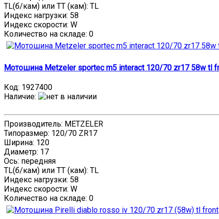
TL(б/кам) или TT (кам): TL
Индекс нагрузки: 58
Индекс скорости: W
Количество на складе:
0
Мотошина Metzeler sportec m5 interact 120/70 zr17 58w tl f
Код:
1927400
Наличие
:
Производитель: METZELER
Типоразмер: 120/70 ZR17
Ширина: 120
Диаметр: 17
Ось: передняя
TL(б/кам) или TT (кам): TL
Индекс нагрузки: 58
Индекс скорости: W
Количество на складе:
0