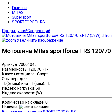
Главная
MITAS
Supersport
SPORTFORCE+ RS
Предыдущий
Следующий
Увеличить изображение
Мотошина Mitas sportforce+ RS 120/70 Z
Артикул
:
70001045
Размерность
:
120/70 -17
Класс мотоцикла
:
Спорт
Ось
:
передняя
TL(б/кам) или TT (кам)
:
TL
Индекс нагрузки
:
58
Индекс скорости
:
(W)
Количество на складе:
0
Наличие
:
Все размеры модели SPORTFORCE+ RS