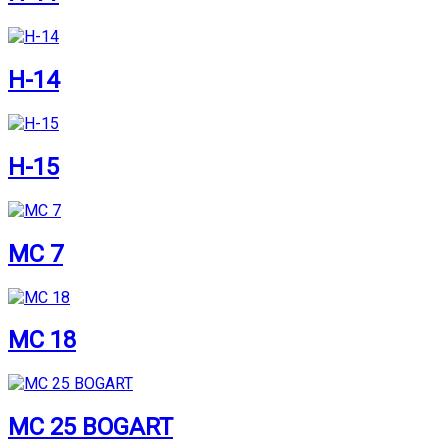
H-14
H-15
MC 7
MC 18
MC 25 BOGART