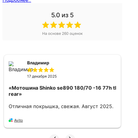
Подробнее...
5.0
из 5
На основе
260
оценок
Александр
16 апреля 2025
180/70 -16 77h tl
ая. Август 2025.
«Мотошина Kenda k761 dual sp
180/80 -14 78p tt front/rear»
Хорошо