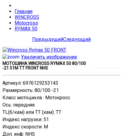
Главная
WINCROSS
Motocross
RYMAX 50
Предыдущий
Следующий
Увеличить изображение
МОТОШИНА WINCROSS RYMAX 50 80/100
-21 51M TT FRONT NHS
Артикул
:
6976129253143
Размерность
:
80/100 -21
Класс мотоцикла
:
Мотокросс
Ось
:
передняя
TL(б/кам) или TT (кам)
:
TT
Индекс нагрузки
:
51
Индекс скорости
:
M
Доп. инф
:
NHS