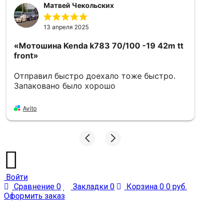
Матвей Чекольских
13 апреля 2025
«Мотошина Kenda k783 70/100 -19 42m tt
«
front»
5
Отправил быстро доехало тоже быстро.
в
Запаковано было хорошо
Avito
Войти
Сравнение
0
Закладки
0
Корзина
0
0 руб.
Оформить заказ