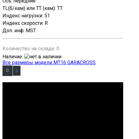
Ось
:
передняя
TL(б/кам) или TT (кам)
:
TT
Индекс нагрузки
:
51
Индекс скорости
:
R
Доп. инф
:
MST
Количество на складе:
0
Наличие
:
Все размеры модели MT16 GARACROSS