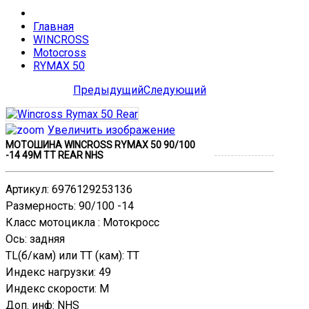
Главная
WINCROSS
Motocross
RYMAX 50
Предыдущий
Следующий
Увеличить изображение
МОТОШИНА WINCROSS RYMAX 50 90/100
-14 49M TT REAR NHS
Артикул
:
6976129253136
Размерность
:
90/100 -14
Класс мотоцикла
:
Мотокросс
Ось
:
задняя
TL(б/кам) или TT (кам)
:
TT
Индекс нагрузки
:
49
Индекс скорости
:
M
Доп. инф
:
NHS