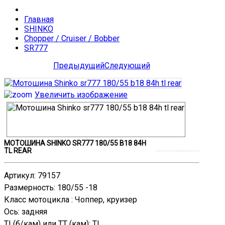
Главная
SHINKO
Chopper / Cruiser / Bobber
SR777
Предыдущий
Следующий
Увеличить изображение
МОТОШИНА SHINKO SR777 180/55 B18 84H
TL REAR
Артикул
:
79157
Размерность
:
180/55 -18
Класс мотоцикла
:
Чоппер, круизер
Ось
:
задняя
TL(б/кам) или TT (кам)
:
TL