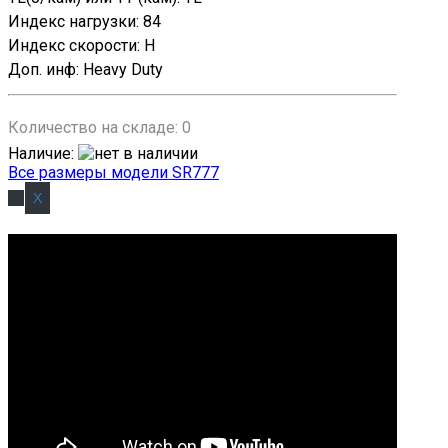
Индекс нагрузки
:
84
Индекс скорости
:
H
Доп. инф
:
Heavy Duty
Количество на складе:
0
Наличие
:
Все размеры модели SR777