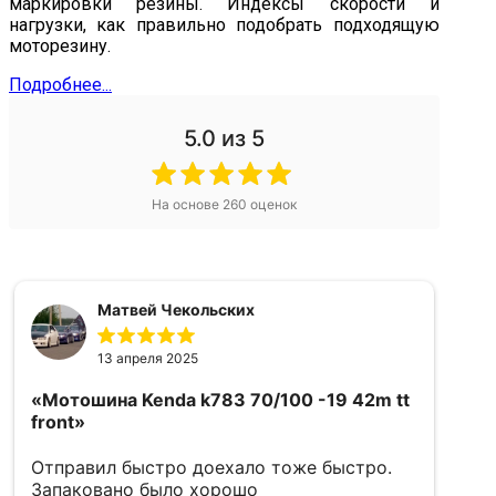
маркировки резины. Индексы скорости и
нагрузки, как правильно подобрать подходящую
моторезину.
Подробнее...
5.0
из 5
На основе
260
оценок
Матвей Чекольских
13 апреля 2025
«Мотошина Kenda k783 70/100 -19 42m tt
«
front»
5
Отправил быстро доехало тоже быстро.
в
Запаковано было хорошо