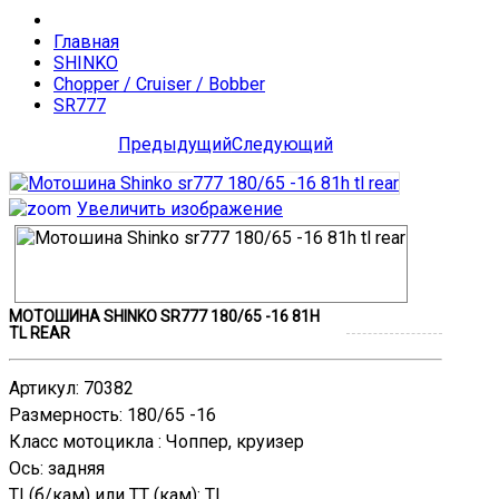
Главная
SHINKO
Chopper / Cruiser / Bobber
SR777
Предыдущий
Следующий
Увеличить изображение
МОТОШИНА SHINKO SR777 180/65 -16 81H
TL REAR
Артикул
:
70382
Размерность
:
180/65 -16
Класс мотоцикла
:
Чоппер, круизер
Ось
:
задняя
TL(б/кам) или TT (кам)
:
TL