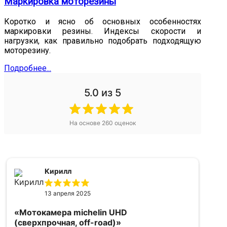
Маркировка моторезины
Коротко и ясно об основных особенностях
маркировки резины. Индексы скорости и
нагрузки, как правильно подобрать подходящую
моторезину.
Подробнее...
5.0
из 5
На основе
260
оценок
Кирилл
13 апреля 2025
«Мотокамера michelin UHD
«
(сверхпрочная, off-road)»
5