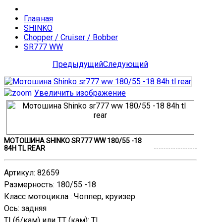
Главная
SHINKO
Chopper / Cruiser / Bobber
SR777 WW
Предыдущий
Следующий
Увеличить изображение
МОТОШИНА SHINKO SR777 WW 180/55 -18
84H TL REAR
Артикул
:
82659
Размерность
:
180/55 -18
Класс мотоцикла
:
Чоппер, круизер
Ось
:
задняя
TL(б/кам) или TT (кам)
:
TL