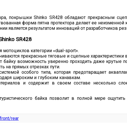
ора, покрышки Shinko SR428 обладают прекрасным сц
вованная форма пятна протектора делает ее неизменной ка
ии является результатом инноваций от разработчиков рез
Shinko SR428
мотоциклов категории «dual-sport».
иваются прекрасные тяговые и сцепные характеристики 
т байку возможность уверенно проходить даже крутые по
ь на прямых отрезках пути.
стемой особого типа, которая предотвращает аквапла
агодаря широким и глубоким канавкам.
териалов и содержит в своем составе несколько сло
туристического байка позволит в полной мере ощутит