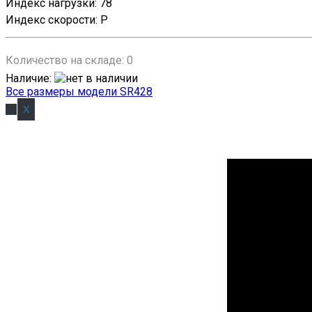
Индекс нагрузки
:
78
Индекс скорости
:
P
Количество на складе:
0
Наличие
:
Все размеры модели SR428