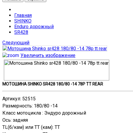
Главная
SHINKO
Enduro дорожный
SR428
Следующий
Увеличить изображение
МОТОШИНА SHINKO SR428 180/80 -14 78P TT REAR
Артикул
:
52515
Размерность
:
180/80 -14
Класс мотоцикла
:
Эндурo дорожный
Ось
:
задняя
TL(б/кам) или TT (кам)
:
TT