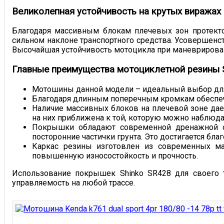
Великолепная устойчивость на крутых виражах
Благодаря массивным блокам плечевых зон протект
сильном наклоне транспортного средства. Усовершенст
Высочайшая устойчивость мотоцикла при маневрирован
Главные преимущества мотоциклетной резины 
Мотошины данной модели – идеальный выбор для 
Благодаря длинным поперечным кромкам обеспеч
Наличие массивных блоков на плечевой зоне дае
на них приближена к той, которую можно наблюдат
Покрышки обладают современной дренажной си
посторонние частички грунта. Это достигается бл
Каркас резины изготовлен из современных ма
повышенную износостойкость и прочность.
Использование покрышек Shinko SR428 для своего 
управляемость на любой трассе.