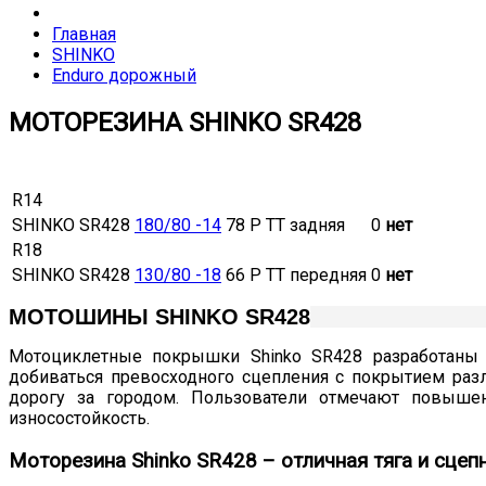
Главная
SHINKO
Enduro дорожный
МОТОРЕЗИНА SHINKO SR428
R14
SHINKO SR428
180/80 -14
78 P TT задняя
0
нет
R18
SHINKO SR428
130/80 -18
66 P TT передняя
0
нет
МОТОШИНЫ SHINKO SR428
Мотоциклетные покрышки Shinko SR428 разработаны 
добиваться превосходного сцепления с покрытием разл
дорогу за городом. Пользователи отмечают повыш
износостойкость.
Моторезина Shinko SR428 – отличная тяга и сце