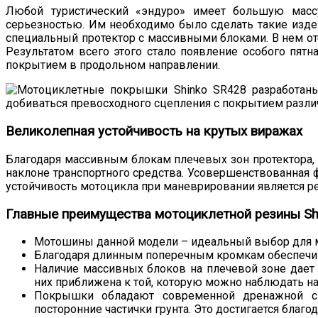
Любой туристический «эндуро» имеет большую масс
серьезностью. Им необходимо было сделать такие издел
специальный протектор с массивными блоками. В нем о
Результатом всего этого стало появление особого пя
покрытием в продольном направлении.
Великолепная устойчивость на крутых виражах
Благодаря массивным блокам плечевых зон протектора
наклоне транспортного средства. Усовершенствованная ф
устойчивость мотоцикла при маневрировании является ре
Главные преимущества мотоциклетной резины Sh
Мотошины данной модели – идеальный выбор для мо
Благодаря длинным поперечным кромкам обеспечив
Наличие массивных блоков на плечевой зоне дает 
них приближена к той, которую можно наблюдать на
Покрышки обладают современной дренажной сис
посторонние частички грунта. Это достигается благ