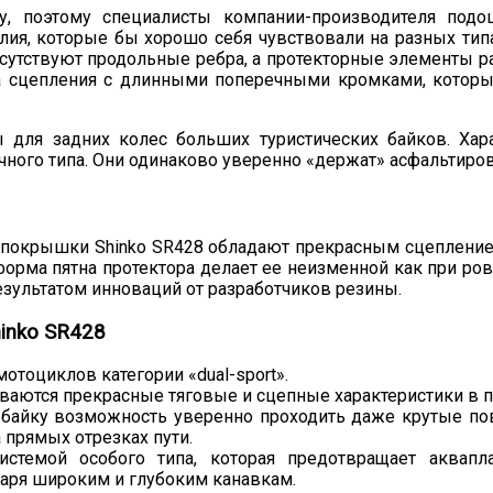
у, поэтому специалисты компании-производителя под
ия, которые бы хорошо себя чувствовали на разных типа
тсутствуют продольные ребра, а протекторные элементы 
тна сцепления с длинными поперечными кромками, котор
, покрышки Shinko SR428 обладают прекрасным сцеплен
орма пятна протектора делает ее неизменной как при ров
зультатом инноваций от разработчиков резины.
inko SR428
тоциклов категории «dual-sport».
аются прекрасные тяговые и сцепные характеристики в 
байку возможность уверенно проходить даже крутые пов
 прямых отрезках пути.
темой особого типа, которая предотвращает аквапл
одаря широким и глубоким канавкам.