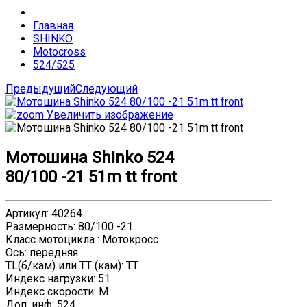
Главная
SHINKO
Motocross
524/525
Предыдущий
Следующий
Увеличить изображение
Мотошина Shinko 524
80/100 -21 51m tt front
Артикул
:
40264
Размерность
:
80/100 -21
Класс мотоцикла
:
Мотокросс
Ось
:
передняя
TL(б/кам) или TT (кам)
:
TT
Индекс нагрузки
:
51
Индекс скорости
:
M
Доп. инф
:
524