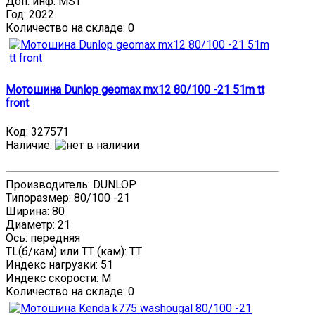
Доп. инф: MST
Год: 2022
Количество на складе:
0
Мотошина Dunlop geomax mx12 80/100 -21 51m tt
front
Код:
327571
Наличие
:
Производитель: DUNLOP
Типоразмер: 80/100 -21
Ширина: 80
Диаметр: 21
Ось: передняя
TL(б/кам) или TT (кам): TT
Индекс нагрузки: 51
Индекс скорости: M
Количество на складе:
0