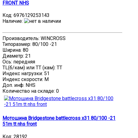
FRONT NHS
Код:
6976129253143
Наличие
:
Производитель: WINCROSS
Типоразмер: 80/100 -21
Ширина: 80
Диаметр: 21
Ось: передняя
TL(б/кам) или TT (кам): TT
Индекс нагрузки: 51
Индекс скорости: M
Доп. инф: NHS
Количество на складе:
0
Мотошина Bridgestone battlecross x31 80/100 -21
51m tt nhs front
Код:
28192