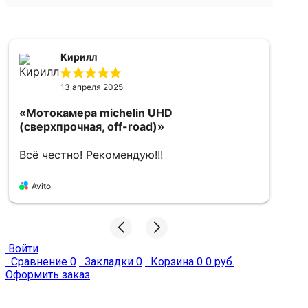
Кирилл
13 апреля 2025
«Мотокамера michelin UHD
«
(сверхпрочная, off-road)»
5
Всё честно! Рекомендую!!!
в
Avito
Войти
Сравнение
0
Закладки
0
Корзина
0
0 руб.
Оформить заказ