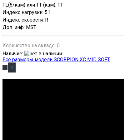
TL(б/кам) или TT (кам)
:
TT
Индекс нагрузки
:
51
Индекс скорости
:
R
Доп. инф
:
MST
Количество на складе:
0
Наличие
:
Все размеры модели SCORPION XC MID SOFT