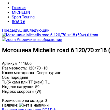
Главная
MICHELIN
Sport Touring
ROAD 6
Предыдущий
Следующий
Увеличить изображение
Мотошина Michelin road 6 120/70 zr18 (5
Артикул
:
411606
Размерность
:
120/70 -18
Класс мотоцикла
:
Спорт-туринг
Ось
:
передняя
TL(б/кам) или TT (кам)
:
TL
Индекс нагрузки
:
59
Индекс скорости
:
(W)
Количество на складе:
0
Наличие
:
Все размеры модели ROAD 6