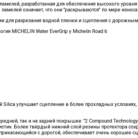
ия ламелей, разработанная для обеспечения высокого уровн
х ламелей означает, что они "раскрываются" по мере износ
ми для разрезания водной пленки и сцепления с дорожны
Silica улучшает сцепление в более прохладных условиях,
редней, так и на задней покрышке. "2 Compound Technology"
стик. Более твёрдый нижний слой резины протектора сох
оприкасающийся с дорогой, обеспечивает очень хорошее сц