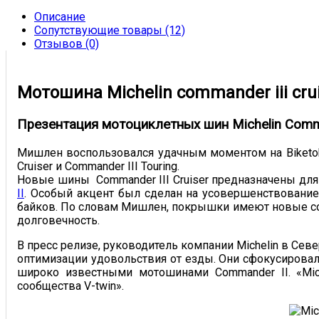
Описание
Сопутствующие товары (12)
Отзывов (0)
Мотошина Michelin commander iii cruise
Презентация мотоциклетных шин Michelin Comma
Мишлен воспользовался удачным моментом на Biketob
Cruiser и Commander III Touring.
Новые шины Commander III Cruiser предназначены дл
II
. Особый акцент был сделан на усовершенствование
байков. По словам Мишлен, покрышки имеют новые со
долговечность.
В пресс релизе, руководитель компании Michelin в Се
оптимизации удовольствия от езды. Они сфокусировал
широко известными мотошинами Commander II. «Mich
сообщества V-twin».