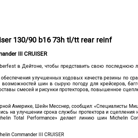
r 130/90 b16 73h tl/tt rear reinf
nder III CRUISER
erfest в Дейтоне, чтобы представить свою последнюю л
я обеспечения улучшенных ходовых качеств резины по 
 возможностей шин в сырую погоду для крейсеров, багг
ставы смесей и рисунки протекторов, повышенное сцепл
верной Америке, Шейн Месснер, сообщил: «Специалисты Ми
ись на улучшении срока службы протектора и сцепления 
elin Total Performance» делает линию шин Michelin 