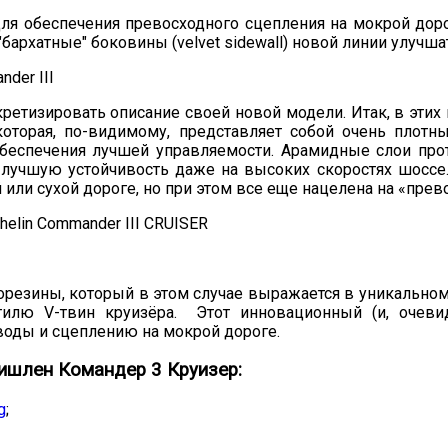
для обеспечения превосходного сцепления на мокрой доро
бархатные" боковины (velvet sidewall) новой линии улучша
етизировать описание своей новой модели. Итак, в этих 
), которая, по-видимому, представляет собой очень плот
беспечения лучшей управляемости. Арамидные слои прот
 лучшую устойчивость даже на высоких скоростях шоссе
 или сухой дороге, но при этом все еще нацелена на «пре
резины, который в этом случае выражается в уникальном
тилю V-твин круизёра. Этот инновационный (и, очеви
воды и сцеплению на мокрой дороге.
шлен Командер 3 Круизер:
g
;