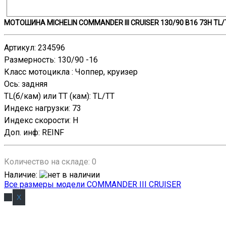
МОТОШИНА MICHELIN COMMANDER III CRUISER 130/90 B16 73H TL/
Артикул
:
234596
Размерность
:
130/90 -16
Класс мотоцикла
:
Чоппер, круизер
Ось
:
задняя
TL(б/кам) или TT (кам)
:
TL/TT
Индекс нагрузки
:
73
Индекс скорости
:
H
Доп. инф
:
REINF
Количество на складе:
0
Наличие
:
Все размеры модели COMMANDER III CRUISER