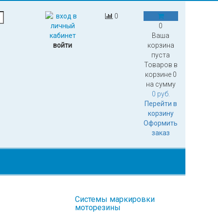
0
0
Ваша
войти
корзина
пуста
Товаров в
корзине
0
на сумму
0 руб.
Перейти в
корзину
Оформить
заказ
Системы маркировки
моторезины