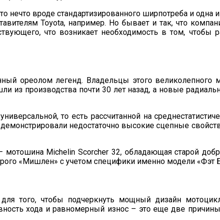
 это нечто вроде стандартизированного ширпотреба и одна 
вителям Toyota, например. Но бывает и так, что компан
ствующего, что возникает необходимость в том, чтобы р
женный ореолом легенд. Владельцы этого великолепного 
и из производства почти 30 лет назад, а новые радиаль
ниверсальной, то есть рассчитанной на среднестатистичес
ны демонстрировали недостаточно высокие сцепные свойств
 мотошина Michelin Scorcher 32, обладающая старой добр
рого «Мишлен» с учетом специфики именно модели «Фэт Б
 для того, чтобы подчеркнуть мощный дизайн мотоцикл
вность хода и равномерный износ – это еще две причины