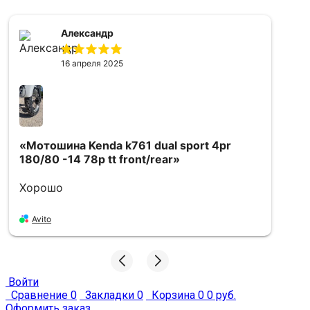
Александр
16 апреля 2025
«Мотошина Kenda k761 dual sport 4pr
«
180/80 -14 78p tt front/rear»
f
Хорошо
в
д
п
Avito
х
Войти
Сравнение
0
Закладки
0
Корзина
0
0 руб.
Оформить заказ