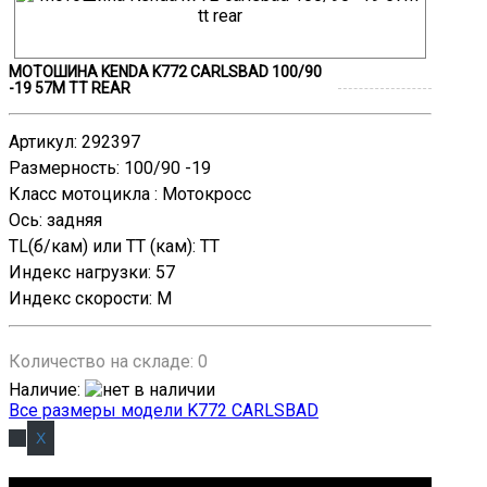
МОТОШИНА KENDA K772 CARLSBAD 100/90
-19 57M TT REAR
Артикул
:
292397
Размерность
:
100/90 -19
Класс мотоцикла
:
Мотокросс
Ось
:
задняя
TL(б/кам) или TT (кам)
:
TT
Индекс нагрузки
:
57
Индекс скорости
:
M
Количество на складе:
0
Наличие
:
Все размеры модели K772 CARLSBAD