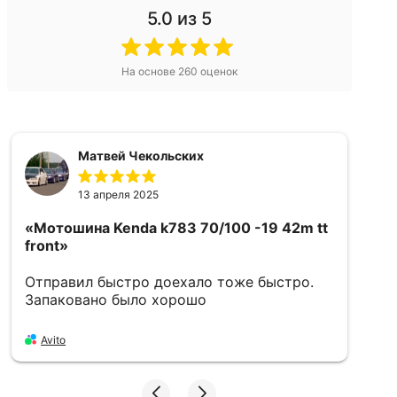
5.0
из 5
На основе
260
оценок
Матвей Чекольских
13 апреля 2025
«Мотошина Kenda k783 70/100 -19 42m tt
«
front»
(
Отправил быстро доехало тоже быстро.
В
Запаковано было хорошо
A
Avito