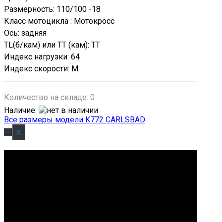
Размерность
:
110/100 -18
Класс мотоцикла
:
Мотокросс
Ось
:
задняя
TL(б/кам) или TT (кам)
:
TT
Индекс нагрузки
:
64
Индекс скорости
:
M
Количество на складе:
0
Наличие
:
Все размеры модели K772 CARLSBAD