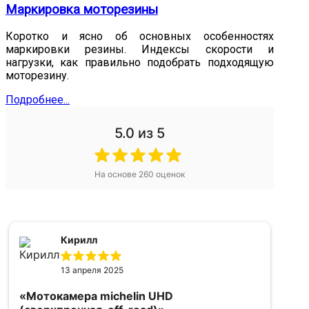
Маркировка моторезины
Коротко и ясно об основных особенностях
маркировки резины. Индексы скорости и
нагрузки, как правильно подобрать подходящую
моторезину.
Подробнее...
5.0
из 5
На основе
260
оценок
Кирилл
13 апреля 2025
«Мотокамера michelin UHD
«