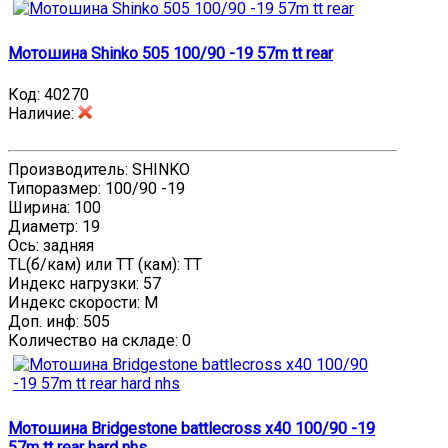
Мотошина Shinko 505 100/90 -19 57m tt rear
Код:
40270
Наличие
:
Производитель: SHINKO
Типоразмер: 100/90 -19
Ширина: 100
Диаметр: 19
Ось: задняя
TL(б/кам) или TT (кам): TT
Индекс нагрузки: 57
Индекс скорости: M
Доп. инф: 505
Количество на складе:
0
Мотошина Bridgestone battlecross x40 100/90 -19
57m tt rear hard nhs