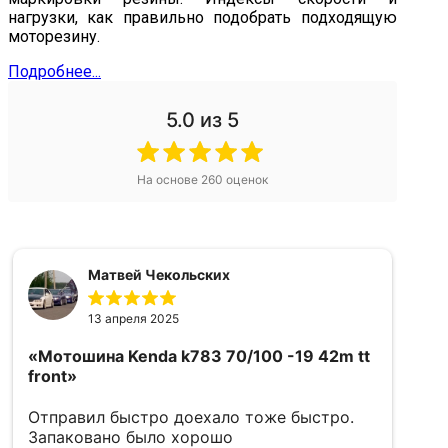
нагрузки, как правильно подобрать подходящую
моторезину.
Подробнее...
5.0
из 5
На основе
260
оценок
Матвей Чекольских
13 апреля 2025
«Мотошина Kenda k783 70/100 -19 42m tt
«
front»
5
Отправил быстро доехало тоже быстро.
в
Запаковано было хорошо