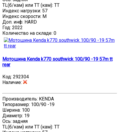
TL(б/кам) или TT (кам): TT
Индекс нагрузки: 57
Индекс скорости: M
Доп. инф: HARD
Год: 2022
Количество на складе:
0
Мотошина Kenda k770 southwick 100/90 -19 57m tt
rear
Код:
292304
Наличие
:
Производитель: KENDA
Типоразмер: 100/90 -19
Ширина: 100
Диаметр: 19
Ось: задняя
TL(б/кам) или TT (кам): TT