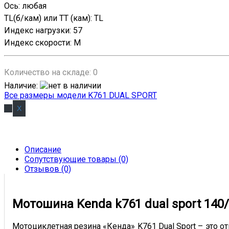
Ось
:
любая
TL(б/кам) или TT (кам)
:
TL
Индекс нагрузки
:
57
Индекс скорости
:
M
Количество на складе:
0
Наличие
:
Все размеры модели K761 DUAL SPORT
Описание
Сопутствующие товары (0)
Отзывов (0)
Мотошина Kenda k761 dual sport 140/6
Мотоциклетная резина «Кенда» K761 Dual Sport – это 