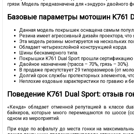
грязи. Модель предназначена для «эндуро» двойного 
Базовые параметры мотошин K761 Du
Данная модель покрышек оснащена самым популярн
Резина имеет агрессивный дизайн проектора, чт
Эта модель резины монтируется на нескольких по
Обладает четырехслойной конструкцией корда.
Шины бескамерного типа.
Покрышки K761 Dual Sport прошли сертификацию 
Двойное назначение (трасса – 70%, грязь – 30%).
В продаже присутствует 29 типоразмеров (от мол
Долгий срок службы протекторных элементов, чт
Неплохие ездовые характеристики по гравию и б
Поведение K761 Dual Sport: отзыв г
«Кенда» обладает отменной репутацией в классе dua
байкеров, которые много перемещаются по шоссе (с
одном из мероприятий.
При езде по асфальту до места гонки на максимальных