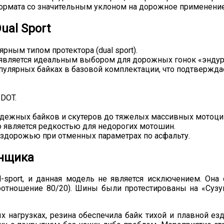
формата со значительным уклоном на дорожное применение
al Sport
ым типом протектора (dual sport).
о является идеальным выбором для дорожных гонок «эндур
пулярных байках в базовой комплектации, что подтвержда
DOT.
одежных байков и скутеров до тяжелых массивных мотоци
о является редкостью для недорогих мотошин.
ездорожью при отменных параметрах по асфальту.
онщика
l-sport, и данная модель не является исключением. Он
оотношение 80/20). Шины были протестированы на «Сузу
 нагрузках, резина обеспечила байк тихой и плавной ез