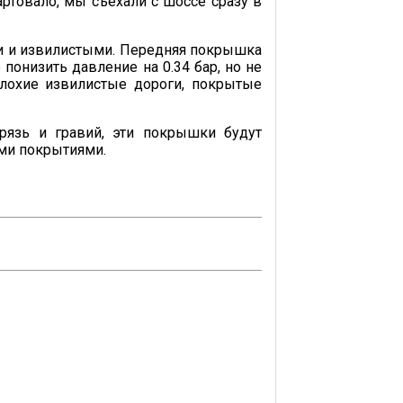
ртовало, мы съехали с шоссе сразу в
ими и извилистыми. Передняя покрышка
понизить давление на 0.34 бар, но не
плохие извилистые дороги, покрытые
рязь и гравий, эти покрышки будут
ми покрытиями.