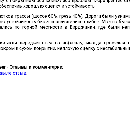
 с покрытием без каких-либо проблем. Мероприятие ста
 обеспечив хорошую сцепку и устойчивость.
астков трассы (шоссе 60%, грязь 40%). Дороги были узк
ию устойчивость была незначительно слабее. Можно было 
ались по горной местности в Вирджинии, где были не
ивыкли передвигаться по асфальту, иногда проезжая г
окром и сухом покрытии, неплохую сцепку с нестабильны
/rear - Отзывы и комментарии:
авьте отзыв
.