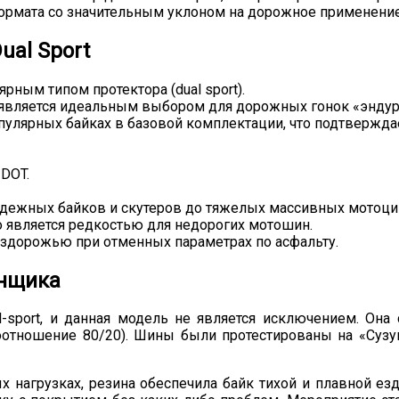
формата со значительным уклоном на дорожное применение
al Sport
ым типом протектора (dual sport).
о является идеальным выбором для дорожных гонок «эндур
пулярных байках в базовой комплектации, что подтвержда
DOT.
одежных байков и скутеров до тяжелых массивных мотоци
о является редкостью для недорогих мотошин.
ездорожью при отменных параметрах по асфальту.
онщика
l-sport, и данная модель не является исключением. Он
оотношение 80/20). Шины были протестированы на «Сузу
 нагрузках, резина обеспечила байк тихой и плавной ез