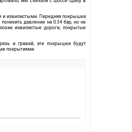
ртовало, мы съехали с шоссе сразу в
ими и извилистыми. Передняя покрышка
понизить давление на 0.34 бар, но не
плохие извилистые дороги, покрытые
рязь и гравий, эти покрышки будут
ми покрытиями.