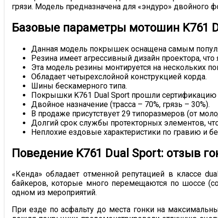
грязи. Модель предназначена для «эндуро» двойного 
Базовые параметры мотошин K761 Du
Данная модель покрышек оснащена самым популярн
Резина имеет агрессивный дизайн проектора, чт
Эта модель резины монтируется на нескольких по
Обладает четырехслойной конструкцией корда.
Шины бескамерного типа.
Покрышки K761 Dual Sport прошли сертификацию 
Двойное назначение (трасса – 70%, грязь – 30%).
В продаже присутствует 29 типоразмеров (от мол
Долгий срок службы протекторных элементов, чт
Неплохие ездовые характеристики по гравию и б
Поведение K761 Dual Sport: отзыв г
«Кенда» обладает отменной репутацией в классе dua
байкеров, которые много перемещаются по шоссе (с
одном из мероприятий.
При езде по асфальту до места гонки на максимальных