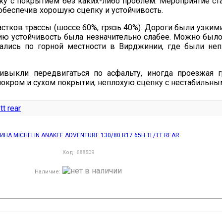
 с покрытием без каких-либо проблем. Мероприятие ста
 обеспечив хорошую сцепку и устойчивость.
астков трассы (шоссе 60%, грязь 40%). Дороги были узк
ию устойчивость была незначительно слабее. Можно было 
ались по горной местности в Вирджинии, где были не
ивыкли передвигаться по асфальту, иногда проезжая г
окром и сухом покрытии, неплохую сцепку с нестабильны
НА MICHELIN ANAKEE ADVENTURE 130/80 R17 65H TL/TT REAR
Код:
688509
Наличие
: