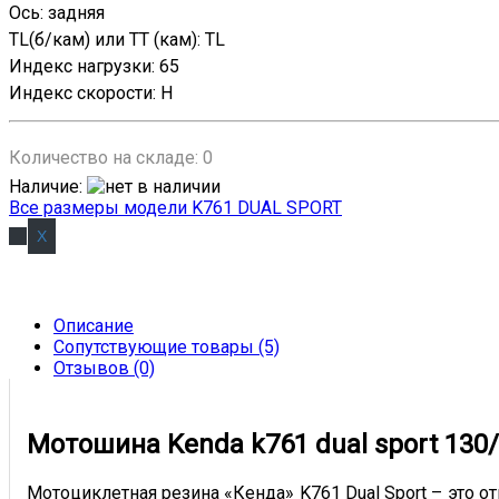
Ось
:
задняя
TL(б/кам) или TT (кам)
:
TL
Индекс нагрузки
:
65
Индекс скорости
:
H
Количество на складе:
0
Наличие
:
Все размеры модели K761 DUAL SPORT
Описание
Сопутствующие товары (5)
Отзывов (0)
Мотошина Kenda k761 dual sport 130/80
Мотоциклетная резина «Кенда» K761 Dual Sport – это 