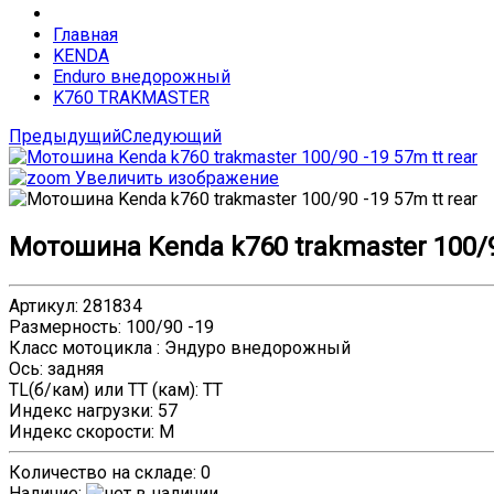
Главная
KENDA
Enduro внедорожный
K760 TRAKMASTER
Предыдущий
Следующий
Увеличить изображение
Мотошина Kenda k760 trakmaster 100/90
Артикул
:
281834
Размерность
:
100/90 -19
Класс мотоцикла
:
Эндуро внедорожный
Ось
:
задняя
TL(б/кам) или TT (кам)
:
TT
Индекс нагрузки
:
57
Индекс скорости
:
M
Количество на складе:
0
Наличие
: