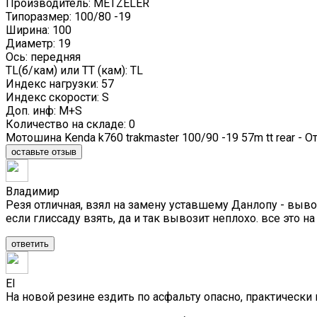
Производитель: METZELER
Типоразмер: 100/80 -19
Ширина: 100
Диаметр: 19
Ось: передняя
TL(б/кам) или TT (кам): TL
Индекс нагрузки: 57
Индекс скорости: S
Доп. инф: M+S
Количество на складе:
0
Мотошина Kenda k760 trakmaster 100/90 -19 57m tt rear -
оставьте отзыв
Владимир
Резя отличная, взял на замену уставшему Данлопу - вывоз
если глиссаду взять, да и так вывозит неплохо. все это н
ответить
El
На новой резине ездить по асфальту опасно, практически 