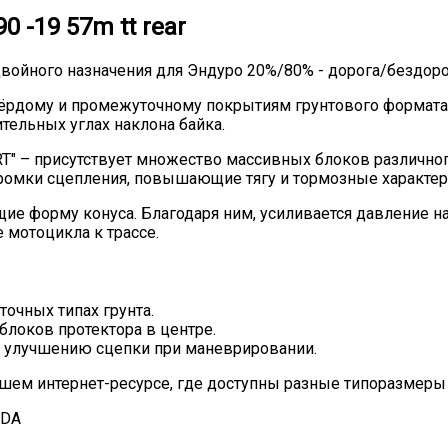
 -19 57m tt rear
войного назначения для Эндуро 20%/80% - дорога/бездор
ёрдому и промежуточному покрытиям грунтового формата
тельных углах наклона байка.
T" – присутствует множество массивных блоков различного
ромки сцепления, повышающие тягу и тормозные характер
 форму конуса. Благодаря ним, усиливается давление на
 мотоцикла к трассе.
очных типах грунта.
блоков протектора в центре.
е улучшению сцепки при маневрировании.
ашем интернет-ресурсе, где доступны разные типоразмер