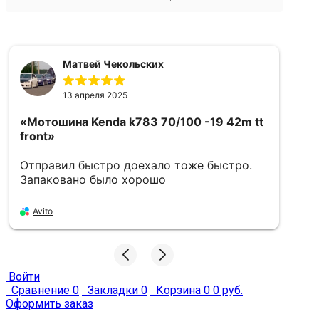
Матвей Чекольских
13 апреля 2025
«Мотошина Kenda k783 70/100 -19 42m tt
«
front»
5
Отправил быстро доехало тоже быстро.
в
Запаковано было хорошо
Avito
Войти
Сравнение
0
Закладки
0
Корзина
0
0 руб.
Оформить заказ