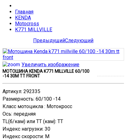
Главная
KENDA
Motocross
K771 MILLVILLE
Предыдущий
Следующий
Увеличить изображение
МОТОШИНА KENDA K771 MILLVILLE 60/100
-14 30M TT FRONT
Артикул
:
292335
Размерность
:
60/100 -14
Класс мотоцикла
:
Мотокросс
Ось
:
передняя
TL(б/кам) или TT (кам)
:
TT
Индекс нагрузки
:
30
Индекс скорости
:
M