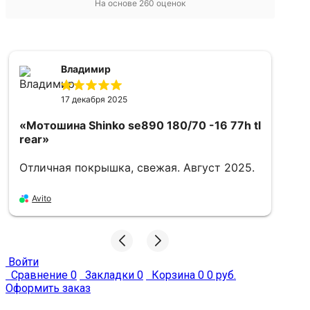
На основе
260
оценок
Александр
16 апреля 2025
h tl
25.
«Мотошина Kenda k761 dual sport 4pr
180/80 -14 78p tt front/rear»
Хорошо
Avito
Войти