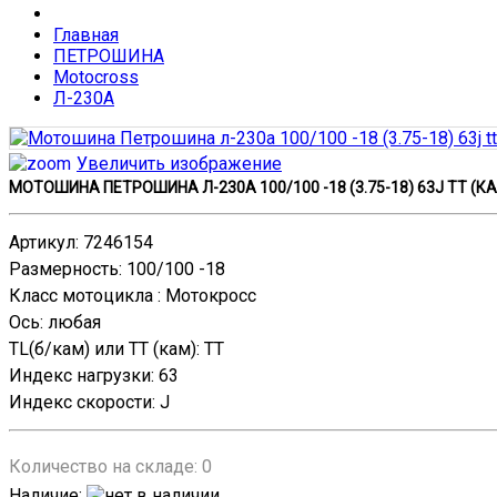
Главная
ПЕТРОШИНА
Motocross
Л-230А
Увеличить изображение
МОТОШИНА ПЕТРОШИНА Л-230А 100/100 -18 (3.75-18) 63J TT (
Артикул
:
7246154
Размерность
:
100/100 -18
Класс мотоцикла
:
Мотокросс
Ось
:
любая
TL(б/кам) или TT (кам)
:
TT
Индекс нагрузки
:
63
Индекс скорости
:
J
Количество на складе:
0
Наличие
: