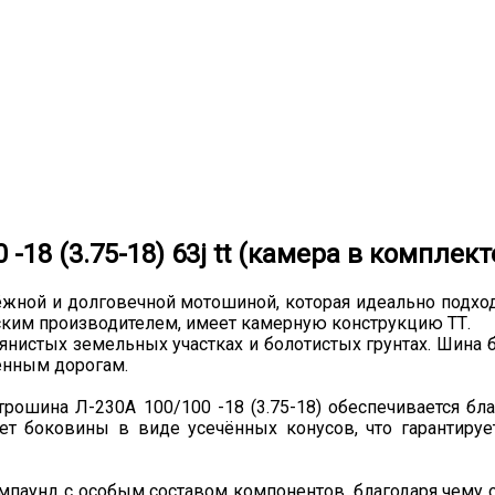
18 (3.75-18) 63j tt (камера в комплект
дёжной и долговечной мотошиной, которая идеально подхо
ким производителем, имеет камерную конструкцию ТТ.
янистых земельных участках и болотистых грунтах. Шина 
женным дорогам.
шина Л-230А 100/100 -18 (3.75-18) обеспечивается бла
т боковины в виде усечённых конусов, что гарантируе
аунд с особым составом компонентов, благодаря чему об