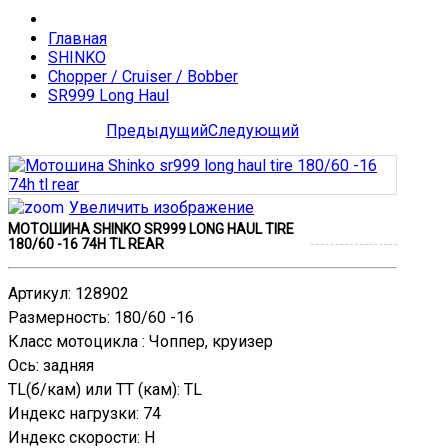
Главная
SHINKO
Chopper / Cruiser / Bobber
SR999 Long Haul
Предыдущий
Следующий
Увеличить изображение
МОТОШИНА SHINKO SR999 LONG HAUL TIRE
180/60 -16 74H TL REAR
Артикул
:
128902
Размерность
:
180/60 -16
Класс мотоцикла
:
Чоппер, круизер
Ось
:
задняя
TL(б/кам) или TT (кам)
:
TL
Индекс нагрузки
:
74
Индекс скорости
:
H