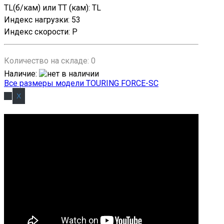
TL(б/кам) или TT (кам)
:
TL
Индекс нагрузки
:
53
Индекс скорости
:
P
Количество на складе:
0
Наличие
:
Все размеры модели TOURING FORCE-SC