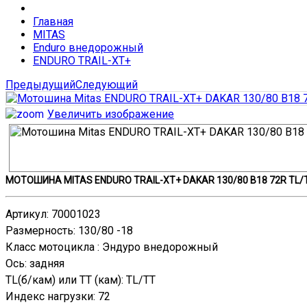
Главная
MITAS
Enduro внедорожный
ENDURO TRAIL-XT+
Предыдущий
Следующий
Увеличить изображение
МОТОШИНА MITAS ENDURO TRAIL-XT+ DAKAR 130/80 B18 72R TL/
Артикул
:
70001023
Размерность
:
130/80 -18
Класс мотоцикла
:
Эндуро внедорожный
Ось
:
задняя
TL(б/кам) или TT (кам)
:
TL/TT
Индекс нагрузки
:
72