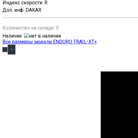
Индекс скорости
:
R
Доп. инф
:
DAKAR
Количество на складе:
0
Наличие
:
Все размеры модели ENDURO TRAIL-XT+