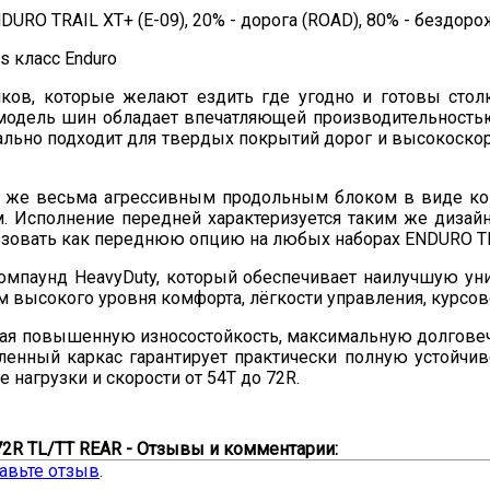
RO TRAIL XT+ (E-09), 20% - дорога (ROAD), 80% - бездоро
ов, которые желают ездить где угодно и готовы стол
 модель шин обладает впечатляющей производительность
льно подходит для твердых покрытий дорог и высокоскор
же весьма агрессивным продольным блоком в виде ко
 Исполнение передней характеризуется таким же дизайно
ьзовать как переднюю опцию на любых наборах ENDURO T
омпаунд HeavyDuty, который обеспечивает наилучшую ун
высокого уровня комфорта, лёгкости управления, курсов
ющая повышенную износостойкость, максимальную долговеч
ленный каркас гарантирует практически полную устойчи
нагрузки и скорости от 54T до 72R.
2R TL/TT REAR - Отзывы и комментарии:
авьте отзыв
.