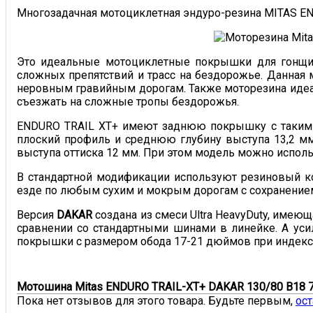
Многозадачная мотоциклетная эндуро-резина MITAS ENDU
Это идеальные мотоциклетные покрышки для гонщик
сложных препятствий и трасс на бездорожье. Данная
неровным гравийным дорогам. Также моторезина идеа
съезжать на сложные тропы бездорожья.
ENDURO TRAIL XT+ имеют заднюю покрышку с таким 
плоский профиль и среднюю глубину выступа 13,2 мм.
выступа оттиска 12 мм. При этом модель можно испол
В стандартной модификации используют резиновый к
езде по любым сухим и мокрым дорогам с сохранением 
Версия
DAKAR
создана из смеси Ultra HeavyDuty, име
сравнении со стандартными шинами в линейке. А уси
покрышки с размером обода 17-21 дюймов при индексе 
Мотошина Mitas ENDURO TRAIL-XT+ DAKAR 130/80 B18 7
Пока нет отзывов для этого товара. Будьте первым,
ост