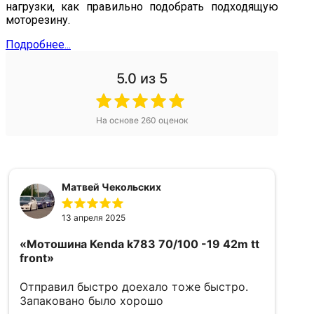
нагрузки, как правильно подобрать подходящую
моторезину.
Подробнее...
5.0
из 5
На основе
260
оценок
Матвей Чекольских
13 апреля 2025
«Мотошина Kenda k783 70/100 -19 42m tt
«
front»
5
Отправил быстро доехало тоже быстро.
в
Запаковано было хорошо