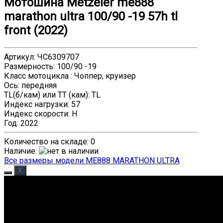
Мотошина Metzeler me888
marathon ultra 100/90 -19 57h tl
front (2022)
Артикул
:
ЧС6309707
Размерность
:
100/90 -19
Класс мотоцикла
:
Чоппер, круизер
Ось
:
передняя
TL(б/кам) или TT (кам)
:
TL
Индекс нагрузки
:
57
Индекс скорости
:
H
Год
:
2022
Количество на складе:
0
Наличие
:
Все размеры модели ME888 MARATHON ULTRA