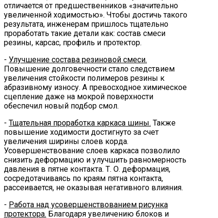
отличается от предшественников «значительно
увеличенной ходимостью». Чтобы достичь такого
результата, инженерам пришлось тщательно
проработать такие детали как: состав смеси
резины, карсас, профиль и протектор.
-
Улучшение состава резиновой смеси.
Повышение долговечности стало следствием
увеличения стойкости полимеров резины к
абразивному износу. А превосходное химическое
сцепление даже на мокрой поверхности
обеспечил новый подбор смол.
-
Тщательная проработка каркаса шины.
Также
повышение ходимости достигнуто за счет
увеличения ширины слоев корда.
Усовершенствование слоев каркаса позволило
снизить деформацию и улучшить равномерность
давления в пятне контакта. Т. О. деформация,
сосредотачиваясь по краям пятна контакта,
рассеивается, не оказывая негативного влияния.
-
Работа над усовершенствованием рисунка
протектора.
Благодаря увеличению блоков и