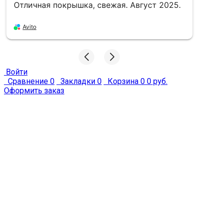
.
«Мотошина Kenda k761 dual sport 4pr
180/80 -14 78p tt front/rear»
Хорошо
Avito
Войти
Сравнение
0
Закладки
0
Корзина
0
0 руб.
Оформить заказ