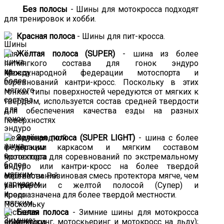
Без полосы
- Шины для мотокросса подходят
для тренировок и хобби.
Красная полоса
- Шины для пит-кросса.
Жёлтая полоса (SUPER)
- шина из более
мягкого состава для гонок эндуро
Международной федерации мотоспорта и
соревнований кантри-кросс. Поскольку в этих
гонках типы поверхностей чередуются от мягких к
твердым, используется состав средней твердости
для обеспечения качества езды на разных
поверхностях
Зелёная полоса (SUPER LIGHT)
- шина с более
мягким каркасом и мягким составом
протектора для соревнований по экстремальному
эндуро или кантри-кросс на более твердой
местности. Резиновая смесь протектора мягче, чем
у версии с желтой полосой (Супер) и
предназначена для более твердой местности.
Белая полоса
- Зимние шины для мотокросса
(спайкинг, мотоскьеринг и мотокросс на льду);