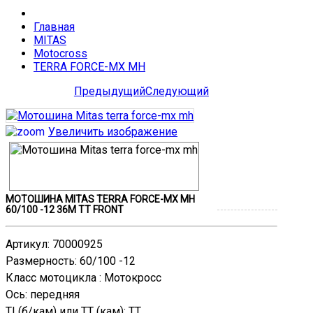
Главная
MITAS
Motocross
TERRA FORCE-MX MH
Предыдущий
Следующий
Увеличить изображение
МОТОШИНА MITAS TERRA FORCE-MX MH
60/100 -12 36M TT FRONT
Артикул
:
70000925
Размерность
:
60/100 -12
Класс мотоцикла
:
Мотокросс
Ось
:
передняя
TL(б/кам) или TT (кам)
:
TT