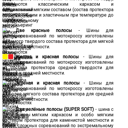
Отличаются классическим каркасом и
специальным мягким составом (состав протектора
остается гибким и эластичным при температуре до
-10°C).
Две красные полосы
- Шины для
соревнований по мотокроссу изготовлены
из самого твердого состава протектора для мягкой
и песчаной местности.
Желтая и красная полосы
- Шины для
соревнований по мотокроссу изготовлены
из состава протектора средней твердости для
мягкой и средней местности.
Зеленая и красная полосы
- Шины для
соревнований по мотокроссу изготовлены
из более мягкого состава протектора для средней
и твердой местности.
Две зелёные полосы (SUPER SOFT)
- шина с
более мягким каркасом и особо мягким
составом протектора для каменистой местности и
самых сложных соревнований по экстремальному