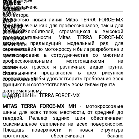
эндуро.
Полностью новая линия Mitas TERRA FORCE-MX
предназначена как для профессионалов, так и для
гонщиков-любителей, стремящихся к высокой
производительности. Mitas TERRA FORCE-MX
заменяет предыдущий модельный ряд для
соревнований по мотокроссу и была разработана и
протестирована в сотрудничестве со многими
профессиональными мотогонщиками на
различных трассах и различных видах грунта.
Новая линия предлагается в трех рисунках
протектора, чтобы удовлетворить требования всех
гонщиков и соответствовать всем типам грунта.
MITAS TERRA FORCE-MX MH
- мотокроссовые
шины для всех типов местности, от средней до
твердой. Рельеф задних шин обеспечивает
максимальное сцепление на всех поверхностях.
Площадь поверхности и новая структура
протектора обеспечивают баланс