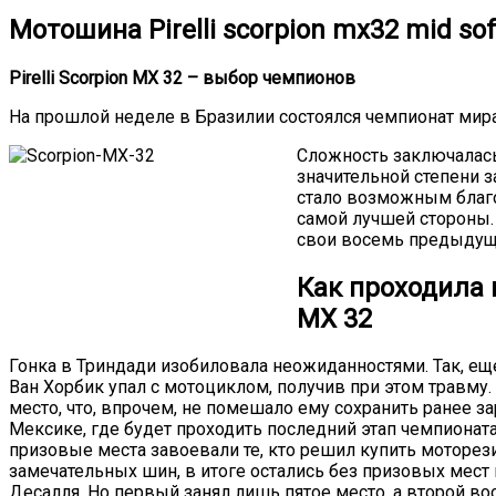
Мотошина Pirelli scorpion mx32 mid soft
Pirelli Scorpion MX 32 – выбор чемпионов
На прошлой неделе в Бразилии состоялся чемпионат мира
Сложность заключалась 
значительной степени з
стало возможным благод
самой лучшей стороны.
свои восемь предыдущи
Как проходила г
MX 32
Гонка в Триндади изобиловала неожиданностями. Так, е
Ван Хорбик упал с мотоциклом, получив при этом травму.
место, что, впрочем, не помешало ему сохранить ранее з
Мексике, где будет проходить последний этап чемпионат
призовые места завоевали те, кто решил купить моторе
замечательных шин, в итоге остались без призовых мест
Десалля. Но первый занял лишь пятое место, а второй в