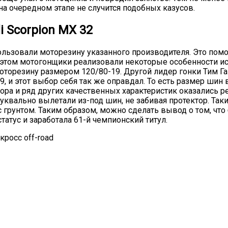
на очередном этапе не случится подобных казусов.
i Scorpion MX 32
ьзовали моторезину указанного производителя. Это помог
этом мотогонщики реализовали некоторые особенности исп
оторезину размером 120/80-19. Другой лидер гонки Тим Г
19, и этот выбор себя так же оправдал. То есть размер ши
тора и ряд других качественных характеристик оказались 
я буквально вылетали из-под шин, не забивая протектор. 
с грунтом. Таким образом, можно сделать вывод о том, чт
статус и заработала 61-й чемпионский титул.