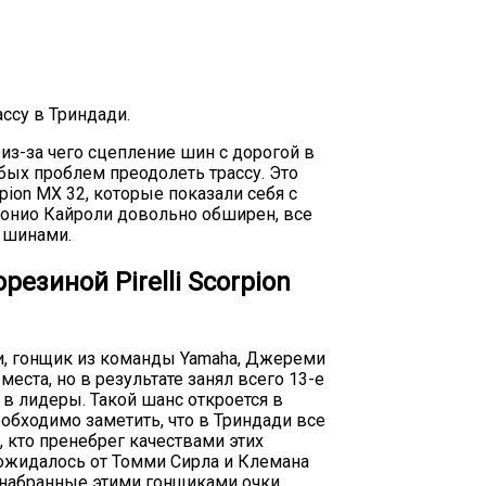
ссу в Триндади.
 из-за чего сцепление шин с дорогой в
обых проблем преодолеть трассу. Это
pion MX 32, которые показали себя с
тонио Кайроли довольно обширен, все
 шинами.
езиной Pirelli Scorpion
и, гонщик из команды Yamaha, Джереми
еста, но в результате занял всего 13-е
 в лидеры. Такой шанс откроется в
обходимо заметить, что в Триндади все
, кто пренебрег качествами этих
 ожидалось от Томми Сирла и Клемана
е набранные этими гонщиками очки