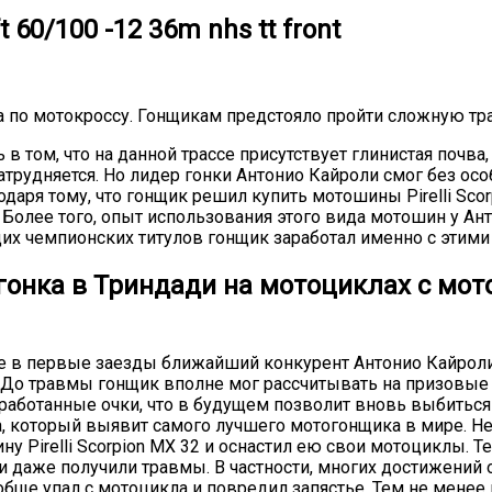
 60/100 -12 36m nhs tt front
 по мотокроссу. Гонщикам предстояло пройти сложную тра
в том, что на данной трассе присутствует глинистая почва,
атрудняется. Но лидер гонки Антонио Кайроли смог без ос
аря тому, что гонщик решил купить мотошины Pirelli Scor
 Более того, опыт использования этого вида мотошин у Ан
х чемпионских титулов гонщик заработал именно с этими
онка в Триндади на мотоциклах с мотор
ще в первые заезды ближайший конкурент Антонио Кайрол
 До травмы гонщик вполне мог рассчитывать на призовые м
аработанные очки, что в будущем позволит вновь выбиться
а, который выявит самого лучшего мотогонщика в мире. Не
зину
Pirelli Scorpion MX
32 и оснастил ею свои мотоциклы. Те
 и даже получили травмы. В частности, многих достижений
ообще упал с мотоцикла и повредил запястье. Тем не мене