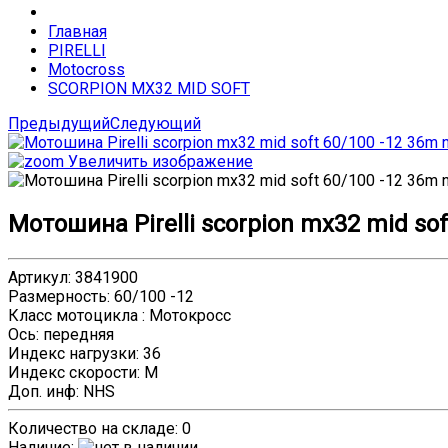
Главная
PIRELLI
Motocross
SCORPION MX32 MID SOFT
Предыдущий
Следующий
Увеличить изображение
Мотошина Pirelli scorpion mx32 mid soft
Артикул
:
3841900
Размерность
:
60/100 -12
Класс мотоцикла
:
Мотокросс
Ось
:
передняя
Индекс нагрузки
:
36
Индекс скорости
:
M
Доп. инф
:
NHS
Количество на складе:
0
Наличие
: