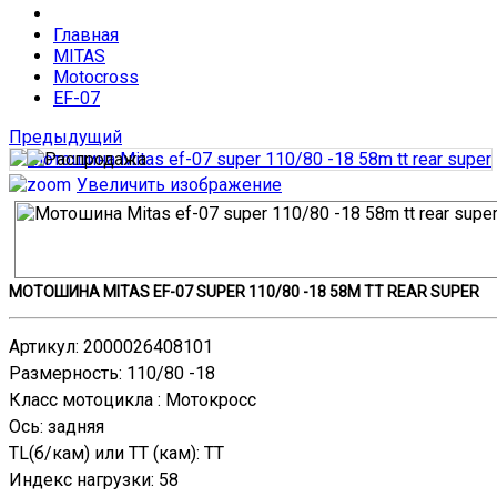
Главная
MITAS
Motocross
EF-07
Предыдущий
Увеличить изображение
МОТОШИНА MITAS EF-07 SUPER 110/80 -18 58M TT REAR SUPER
Артикул
:
2000026408101
Размерность
:
110/80 -18
Класс мотоцикла
:
Мотокросс
Ось
:
задняя
TL(б/кам) или TT (кам)
:
TT
Индекс нагрузки
:
58