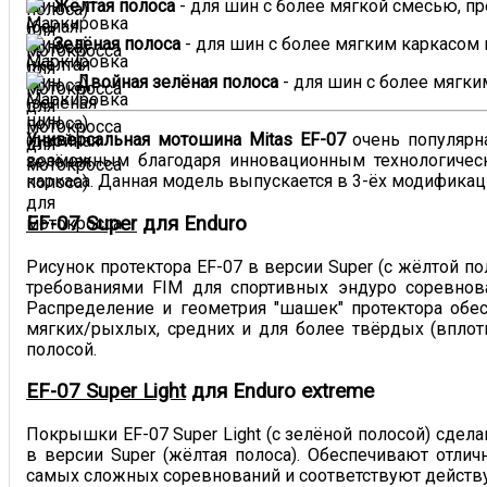
Жёлтая полоса
- для шин с более мягкой смесью, пре
Зелёная полоса
- для шин с более мягким каркасом
Двойная зелёная полоса
- для шин с более мягки
Универсальная мотошина Mitas EF-07
очень популярна
возможным благодаря инновационным технологическ
каркаса. Данная модель выпускается в 3-ёх модификац
EF-07 Super
для Enduro
Рисунок протектора EF-07 в версии Super (с жёлтой п
требованиями FIM для спортивных эндуро соревнов
Распределение и геометрия "шашек" протектора обес
мягких/рыхлых, средних и для более твёрдых (вплоть
полосой.
EF-07 Super Light
для Enduro extreme
Покрышки EF-07 Super Light (с зелёной полосой) сдела
в версии Super (жёлтая полоса). Обеспечивают отл
самых сложных соревнований и соответствуют действу