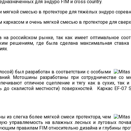
дназначенных для эндуро FIM и cross country.
 и мягкой смесью в протекторе для тяжёлых эндуро соревн
м каркасом и очень мягкой смесью в протекторе для свер
 на российском рынке, так как имеет оптимальное соот
им решениям, где была сделана максимальная ставка н
иях.
олосой) был разработан в соответствии с особыми
аний. Мотошины разработаны при сотрудничестве со м
печивают отличное сцепление и тягу как в сухих, так 
 до скалистой местности) поверхностей. Каркас EF-07 S
ны из слегка более мягкой смеси протектора, чем
ичную управляемость на влажных лесных и луговых поч
ющим правилам FIM относительно дизайна и глубины прот