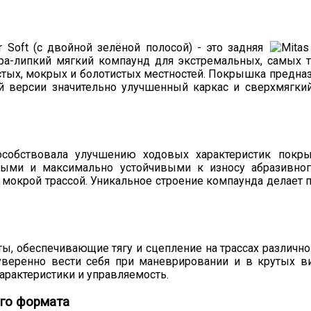
Soft (с двойной зелёной полосой) - это задняя
тра-липкий мягкий компаунд для экстремальных, самых 
стых, мокрых и болотистых местностей. Покрышка предна
ой версии значительно улучшенный каркас и сверхмягки
особствовала улучшению ходовых характеристик покр
ными и максимально устойчивыми к износу абразивно
 мокрой трассой. Уникальное строение компаунда делает 
, обеспечивающие тягу и сцепление на трассах различно
 уверенно вести себя при маневрировании и в крутых в
рактеристики и управляемость.
го формата