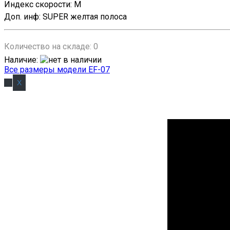
Индекс скорости
:
M
Доп. инф
:
SUPER желтая полоса
Количество на складе:
0
Наличие
:
Все размеры модели EF-07