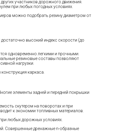
и других участников дорожного движения.
рулем при любых погодных условиях.
змеров можно подобрать резину диаметром от
т достаточно высокий индекс скорости (до
тся одновременно легкими и прочными.
циальные резиновые составы позволяют
сивной нагрузки.
конструкция каркаса.
ногие элементы задней и передней покрышки
емость скутером на поворотах и при
иводит к экономии топливных материалов.
 при любых дорожных условиях.
ий. Совершенные дренажные n-образные