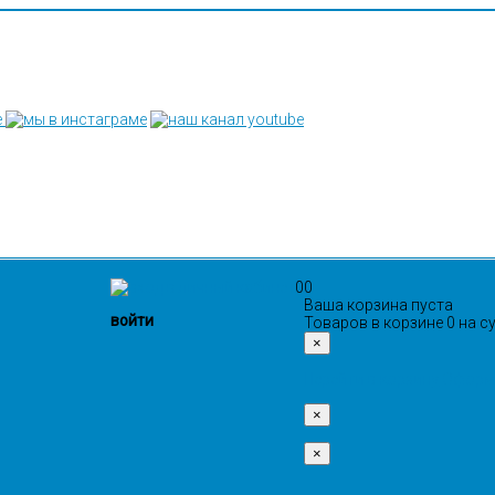
0
0
Ваша корзина пуста
войти
Товаров в корзине
0
на с
×
Перейти в корзину
Оформи
×
×