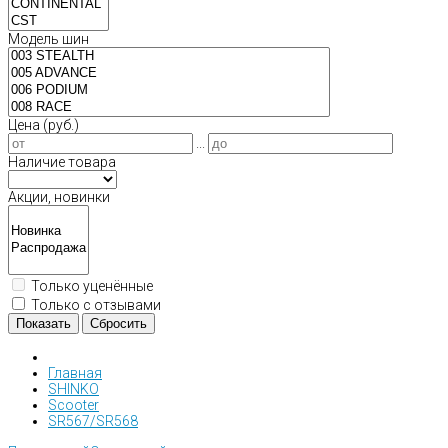
Модель шин
Цена (руб.)
...
Наличие товара
Акции, новинки
Только уценённые
Только с отзывами
Показать
Сбросить
Главная
SHINKO
Scooter
SR567/SR568