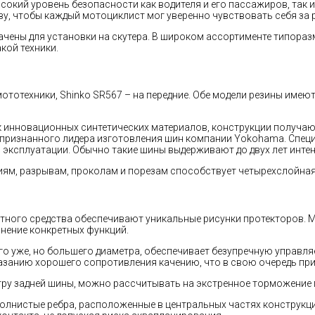
окий уровень безопасности как водителя и его пассажиров, так 
у, чтобы каждый мотоциклист мог уверенно чувствовать себя за 
ачены для установки на скутера. В широком ассортименте типора
кой техники.
ототехники, Shinko SR567 – на передние. Обе модели резины имею
 инновационных синтетических материалов, конструкции получаю
у признанного лидера изготовления шин компании Yokohama. Спе
й эксплуатации. Обычно такие шины выдерживают до двух лет интен
м, разрывам, проколам и порезам способствует четырехслойная 
тного средства обеспечивают уникальные рисунки протекторов. М
лнение конкретных функций.
ого уже, но большего диаметра, обеспечивает безупречную управля
казанию хорошего сопротивления качению, что в свою очередь пр
тру задней шины, можно рассчитывать на экстренное торможение
волнистые ребра, расположенные в центральных частях конструкц