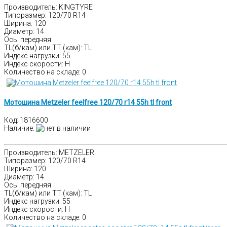
Производитель: KINGTYRE
Типоразмер: 120/70 R14
Ширина: 120
Диаметр: 14
Ось: передняя
TL(б/кам) или TT (кам): TL
Индекс нагрузки: 55
Индекс скорости: H
Количество на складе:
0
Мотошина Metzeler feelfree 120/70 r14 55h tl front
Код:
1816600
Наличие
:
Производитель: METZELER
Типоразмер: 120/70 R14
Ширина: 120
Диаметр: 14
Ось: передняя
TL(б/кам) или TT (кам): TL
Индекс нагрузки: 55
Индекс скорости: H
Количество на складе:
0