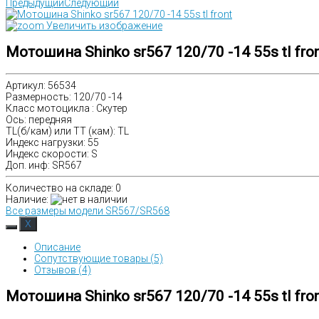
Предыдущий
Следующий
Увеличить изображение
Мотошина Shinko sr567 120/70 -14 55s tl fro
Артикул
:
56534
Размерность
:
120/70 -14
Класс мотоцикла
:
Скутер
Ось
:
передняя
TL(б/кам) или TT (кам)
:
TL
Индекс нагрузки
:
55
Индекс скорости
:
S
Доп. инф
:
SR567
Количество на складе:
0
Наличие
:
Все размеры модели SR567/SR568
Описание
Сопутствующие товары (5)
Отзывов (4)
Мотошина Shinko sr567 120/70 -14 55s tl fro