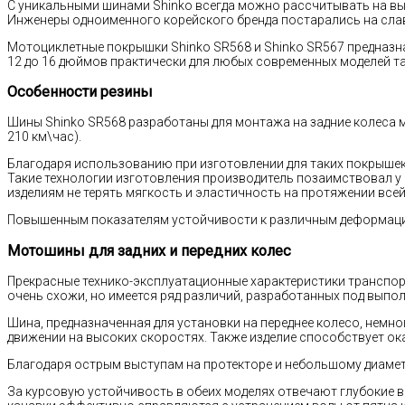
С уникальными шинами Shinko всегда можно рассчитывать на выс
Инженеры одноименного корейского бренда постарались на слав
Мотоциклетные покрышки Shinko SR568 и Shinko SR567 предназн
12 до 16 дюймов практически для любых современных моделей та
Особенности резины
Шины Shinko SR568 разработаны для монтажа на задние колеса м
210 км\час).
Благодаря использованию при изготовлении для таких покрышек
Такие технологии изготовления производитель позаимствовал 
изделиям не терять мягкость и эластичность на протяжении все
Повышенным показателям устойчивости к различным деформация
Мотошины для задних и передних колес
Прекрасные технико-эксплуатационные характеристики транспор
очень схожи, но имеется ряд различий, разработанных под выпо
Шина, предназначенная для установки на переднее колесо, немн
движении на высоких скоростях. Также изделие способствует о
Благодаря острым выступам на протекторе и небольшому диаме
За курсовую устойчивость в обеих моделях отвечают глубокие 