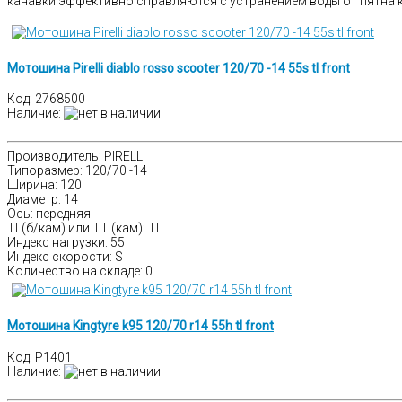
канавки эффективно справляются с устранением воды от пятна к
Мотошина Pirelli diablo rosso scooter 120/70 -14 55s tl front
Код:
2768500
Наличие
:
Производитель: PIRELLI
Типоразмер: 120/70 -14
Ширина: 120
Диаметр: 14
Ось: передняя
TL(б/кам) или TT (кам): TL
Индекс нагрузки: 55
Индекс скорости: S
Количество на складе:
0
Мотошина Kingtyre k95 120/70 r14 55h tl front
Код:
P1401
Наличие
: