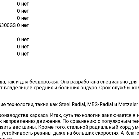
0
нет
0
нет
0
нет
G300GS
0
нет
0
нет
0
нет
0
нет
рода, так и для бездорожья. Она разработана специально д
 владельцев средних и больших эндуро. Срок службы ком
 технологии, такие как Steel Radial, MBS-Radial и Metzeler
оизводства каркаса. Итак, суть технологии заключается в 
° к направлению движения. По сравнению с популярным те
низить вес шины. Кроме того, стальной радиальный корд
 устойчивость резины даже на больших скоростях. А благ
ерным.