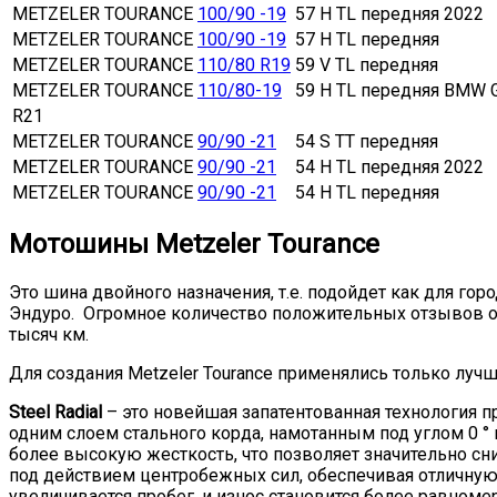
METZELER TOURANCE
100/90 -19
57 H TL передняя 2022
METZELER TOURANCE
100/90 -19
57 H TL передняя
METZELER TOURANCE
110/80 R19
59 V TL передняя
METZELER TOURANCE
110/80-19
59 H TL передняя BMW 
R21
METZELER TOURANCE
90/90 -21
54 S TT передняя
METZELER TOURANCE
90/90 -21
54 H TL передняя 2022
METZELER TOURANCE
90/90 -21
54 H TL передняя
Мотошины Metzeler Tourance
Это шина двойного назначения, т.е. подойдет как для го
Эндуро. Огромное количество положительных отзывов от
тысяч км.
Для создания Metzeler Tourance применялись только лучшие
Steel Radial
– это новейшая запатентованная технология пр
одним слоем стального корда, намотанным под углом 0 
более высокую жесткость, что позволяет значительно с
под действием центробежных сил, обеспечивая отличную
увеличивается пробег, и износ становится более равном