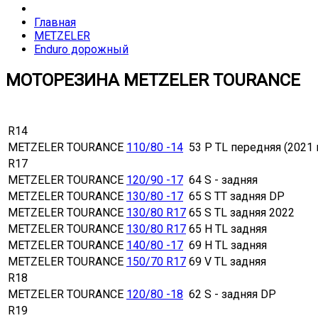
Главная
METZELER
Enduro дорожный
МОТОРЕЗИНА METZELER TOURANCE
R14
METZELER TOURANCE
110/80 -14
53 P TL передняя (2021 г
R17
METZELER TOURANCE
120/90 -17
64 S - задняя
METZELER TOURANCE
130/80 -17
65 S TT задняя DP
METZELER TOURANCE
130/80 R17
65 S TL задняя 2022
METZELER TOURANCE
130/80 R17
65 H TL задняя
METZELER TOURANCE
140/80 -17
69 H TL задняя
METZELER TOURANCE
150/70 R17
69 V TL задняя
R18
METZELER TOURANCE
120/80 -18
62 S - задняя DP
R19