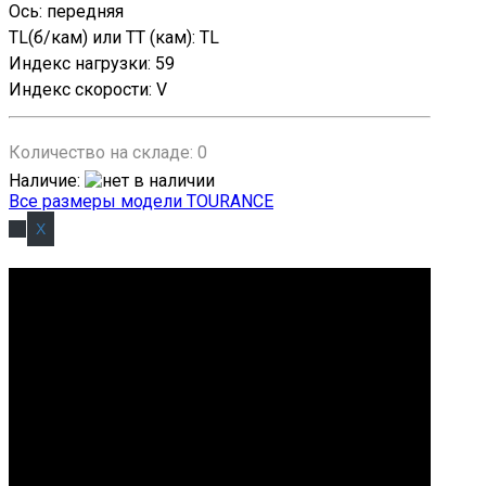
Ось
:
передняя
TL(б/кам) или TT (кам)
:
TL
Индекс нагрузки
:
59
Индекс скорости
:
V
Количество на складе:
0
Наличие
:
Все размеры модели TOURANCE