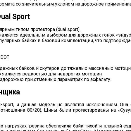
формата со значительным уклоном на дорожное применение
al Sport
ым типом протектора (dual sport).
о является идеальным выбором для дорожных гонок «эндур
пулярных байках в базовой комплектации, что подтвержда
DOT.
одежных байков и скутеров до тяжелых массивных мотоци
о является редкостью для недорогих мотошин.
ездорожью при отменных параметрах по асфальту.
онщика
l-sport, и данная модель не является исключением. Он
оотношение 80/20). Шины были протестированы на «Сузу
 нагрузках, резина обеспечила байк тихой и плавной ез