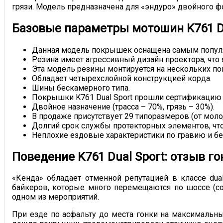
грязи. Модель предназначена для «эндуро» двойного 
Базовые параметры мотошин K761 Du
Данная модель покрышек оснащена самым популярн
Резина имеет агрессивный дизайн проектора, чт
Эта модель резины монтируется на нескольких по
Обладает четырехслойной конструкцией корда.
Шины бескамерного типа.
Покрышки K761 Dual Sport прошли сертификацию 
Двойное назначение (трасса – 70%, грязь – 30%).
В продаже присутствует 29 типоразмеров (от мол
Долгий срок службы протекторных элементов, чт
Неплохие ездовые характеристики по гравию и б
Поведение K761 Dual Sport: отзыв г
«Кенда» обладает отменной репутацией в классе dua
байкеров, которые много перемещаются по шоссе (с
одном из мероприятий.
При езде по асфальту до места гонки на максимальных