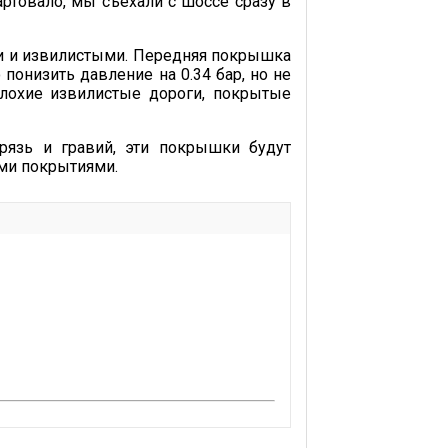
ртовало, мы съехали с шоссе сразу в
ими и извилистыми. Передняя покрышка
понизить давление на 0.34 бар, но не
плохие извилистые дороги, покрытые
рязь и гравий, эти покрышки будут
ми покрытиями.