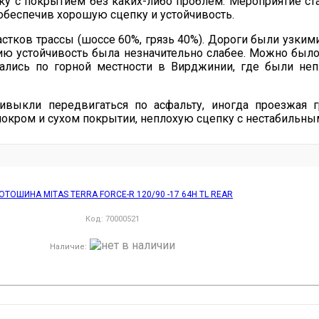
 с покрытием без каких-либо проблем. Мероприятие ста
 обеспечив хорошую сцепку и устойчивость.
астков трассы (шоссе 60%, грязь 40%). Дороги были узк
ию устойчивость была незначительно слабее. Можно было 
ались по горной местности в Вирджинии, где были не
ивыкли передвигаться по асфальту, иногда проезжая г
окром и сухом покрытии, неплохую сцепку с нестабильны
ОТОШИНА MITAS TERRA FORCE-R 120/90 -17 64H TL REAR
Код:
70000521
Наличие
: