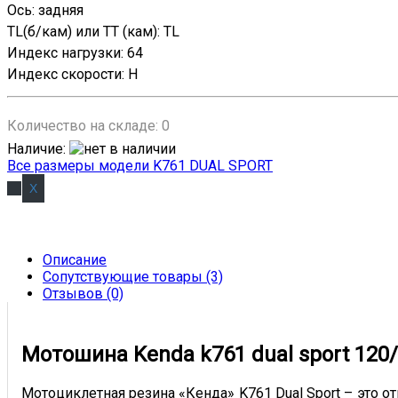
Ось
:
задняя
TL(б/кам) или TT (кам)
:
TL
Индекс нагрузки
:
64
Индекс скорости
:
H
Количество на складе:
0
Наличие
:
Все размеры модели K761 DUAL SPORT
Описание
Сопутствующие товары (3)
Отзывов (0)
Мотошина Kenda k761 dual sport 120/90
Мотоциклетная резина «Кенда» K761 Dual Sport – это 