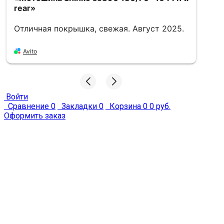
rear»
Отличная покрышка, свежая. Август 2025.
«
1
Avito
Х
A
Войти
Сравнение
0
Закладки
0
Корзина
0
0 руб.
Оформить заказ