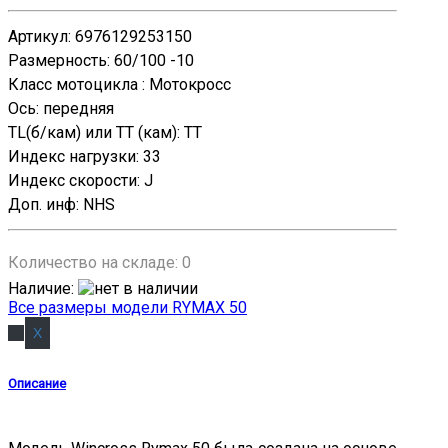
Артикул
:
6976129253150
Размерность
:
60/100 -10
Класс мотоцикла
:
Мотокросс
Ось
:
передняя
TL(б/кам) или TT (кам)
:
TT
Индекс нагрузки
:
33
Индекс скорости
:
J
Доп. инф
:
NHS
Количество на складе:
0
Наличие
:
Все размеры модели RYMAX 50
Описание