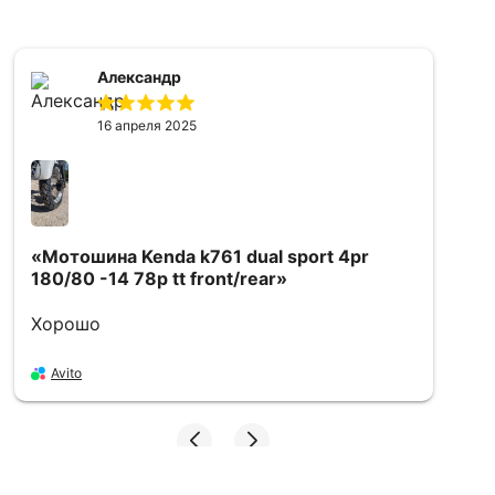
Александр
16 апреля 2025
«Мотошина Kenda k761 dual sport 4pr
«
180/80 -14 78p tt front/rear»
f
Хорошо
в
д
п
Avito
х
Войти