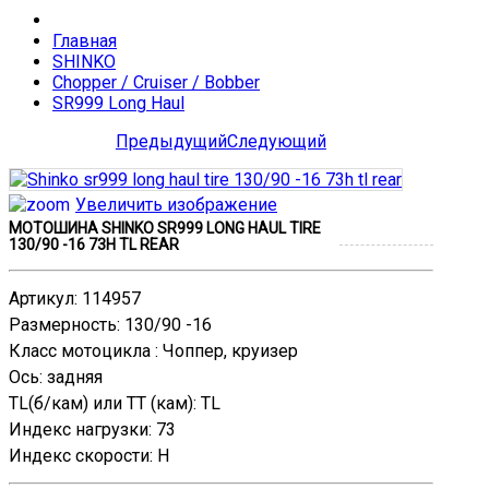
Главная
SHINKO
Chopper / Cruiser / Bobber
SR999 Long Haul
Предыдущий
Следующий
Увеличить изображение
МОТОШИНА SHINKO SR999 LONG HAUL TIRE
130/90 -16 73H TL REAR
Артикул
:
114957
Размерность
:
130/90 -16
Класс мотоцикла
:
Чоппер, круизер
Ось
:
задняя
TL(б/кам) или TT (кам)
:
TL
Индекс нагрузки
:
73
Индекс скорости
:
H