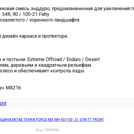
иновая смесь энддуро, предназаначенная для увеличения т
54R, 90 / 100-21 Fatty
я скалистого / коренного ландшафта
изайн каркаса и протектора.
 и пустыни.
Extreme Offroad / Enduro / Desert
калам, деревьям и квадратным рельефам.
олесо и обеспечивает контроль езды.
re» MX216.
ШИНА MITAS TERRA FORCE-MX MH 90/100 -21 57M TT FRONT
Код:
70000934