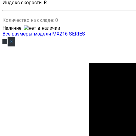
Индекс скорости
:
R
Количество на складе:
0
Наличие
:
Все размеры модели MX216 SERIES