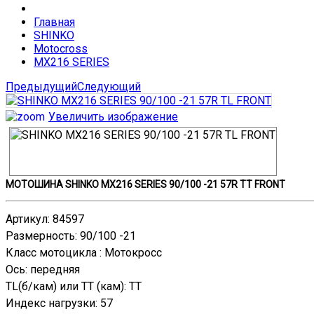
Главная
SHINKO
Motocross
MX216 SERIES
Предыдущий
Следующий
Увеличить изображение
МОТОШИНА SHINKO MX216 SERIES 90/100 -21 57R TT FRONT
Артикул
:
84597
Размерность
:
90/100 -21
Класс мотоцикла
:
Мотокросс
Ось
:
передняя
TL(б/кам) или TT (кам)
:
TT
Индекс нагрузки
:
57